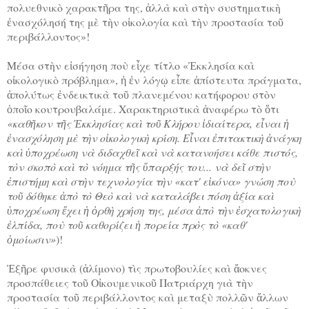
πολυεθνικὸ χαρακτῆρα της, ἀλλὰ καὶ στὴν συστηματικὴ
ἐνασχόλησή της μὲ τὴν οἰκολογία καὶ τὴν προστασία τοῦ
περιβάλλοντος»!
Μέσα στὴν εἰσήγηση ποὺ εἶχε τίτλο «Ἐκκλησία καὶ
οἰκολογικὸ πρόβλημα», ἡ ἐν λόγῳ εἶπε ἀπίστευτα πράγματα,
ἀπολύτως ἐνδεικτικὰ τοῦ πλανεμένου κατήφορου στὸν
ὁποῖο κουτρουβαλάμε. Χαρακτηριστικὰ ἀναφέρω τὸ ὅτι
«καθῆκον τῆς Ἐκκλησίας καὶ τοῦ Κλήρου ἰδιαίτερα, εἶναι ἡ
ἐνασχόληση μὲ τὴν οἰκολογικὴ κρίση. Εἶναι ἐπιτακτικὴ ἀνάγκη
καὶ ὑποχρέωση νὰ διδαχθεῖ καὶ νὰ κατανοήσει κάθε πιστός,
τὸν σκοπὸ καὶ τὸ νόημα τῆς ὕπαρξής του... νὰ δεῖ στὴν
ἐπιστήμη καὶ στὴν τεχνολογία τὴν «κατ' εἰκόνα» γνώση ποὺ
τοῦ δόθηκε ἀπὸ τὸ Θεὸ καὶ νὰ καταλάβει πόση ἀξία καὶ
ὑποχρέωση ἔχει ἡ ὀρθὴ χρήση της, μέσα ἀπὸ τὴν ἐσχατολογικὴ
ἐλπίδα, ποὺ τοῦ καθορίζει ἡ πορεία πρὸς τὸ «καθ'
ὁμοίωσιν»
)!
Ἐξῆρε φυσικὰ (ἀλίμονο) τὶς πρωτοβουλίες καὶ ἄοκνες
προσπάθειες τοῦ Οἰκουμενικοῦ Πατριάρχη γιὰ τὴν
προστασία τοῦ περιβάλλοντος καὶ μεταξὺ πολλῶν ἄλλων