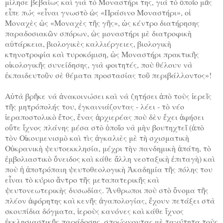
μίλησε βεβαίως καὶ γιὰ τὸ Μοναστήρι της, γιά τὸ ὁποῖο μᾶς
εἶπε πώς «εἶναι γνωστὸ ὡς «Πράσινο Μοναστήρι», οἱ
Μοναχὲς ὡς «Μοναχὲς τῆς γῆς», ὡς κέντρο διατήρησης
παραδοσιακῶν σπόρων, ὡς μοναστήρι μὲ διατροφικὴ
αὐτάρκεια, βιολογικὲς καλλιέργειες, βιολογικὴ
κτηνοτροφία καὶ τυροκόμιση, ὡς Μοναστήρι πρακτικῆς
οἰκολογικῆς συνείδησης, γιὰ φοιτητές, ποὺ θέλουν νὰ
ἐκπαιδευτοῦν σὲ θέματα προστασίας τοῦ περιβάλλοντος»!
Αὐτὰ βρῆκε νὰ ἀνακοινώσει καὶ νὰ ζητήσει ἀπὸ τοὺς ἱερεῖς
τῆς μητρόπολής του, ἐγκαινιάζοντας - λέει - τὸ νέο
ἱεραποστολικὸ ἔτος, ἕνας ἀρχιερέας ποὺ δὲν ἔχει ἀφήσει
οὔτε ἴχνος πλάνης μέσα στὸ ὁποῖο νὰ μὴν βουτηχτεῖ (ἀπὸ
τὸν Οἰκουμενισμὸ καὶ τὶς ἀγκαλιὲς μὲ τὴ σχισματικὴ
Οὐκρανικὴ ψευτοεκκλησία, μέχρι τὴν πανδημικὴ ἀπάτη, τὸ
ἐμβολιαστικὸ ὄνειδος καὶ κάθε ἄλλη νεοταξικὴ ἐπιταγὴ) καὶ
ποὺ ἡ ἀποτρόπαιη ψευτοθεολογικὴ Ἀκαδημία τῆς πόλης του
εἶναι τὸ κύριο ἄντρο τῆς μεταπατερικῆς καὶ
ψευτονεωτερικὴς δυσωδίας. Ἄνθρωποι ποὺ στὸ ὄνομα τῆς
πλέον ἀφόρητης καὶ κενῆς ἀγαπολογίας, ἔχουν πετάξει στὰ
σκουπίδια δόγματα, ἱεροὺς κανόνες καὶ κάθε ἴχνος
ἐκκλησιαστικῆς παράδοσης, σπρώχνοντας μὲ ταχύτητα τοὺς