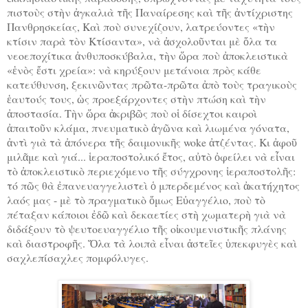
πιστοὺς στὴν ἀγκαλιὰ τῆς Παναίρεσης καὶ τῆς ἀντίχριστης
Πανθρησκείας, Καὶ ποὺ συνεχίζουν, λατρεύοντες «τὴν
κτίσιν παρὰ τὸν Κτίσαντα», νὰ ἀσχολοῦνται μὲ ὅλα τα
νεοεποχίτικα ἀνθυποσκύβαλα, τὴν ὥρα ποὺ ἀποκλειστικὰ
«ἑνὸς ἔστι χρεία»: νὰ κηρύξουν μετάνοια πρὸς κάθε
κατεύθυνση, ξεκινῶντας πρῶτα-πρῶτα ἀπὸ τοὺς τραγικοὺς
ἑαυτούς τους, ὡς προεξάρχοντες στὴν πτώση καὶ τὴν
ἀποστασία. Τὴν ὥρα ἀκριβῶς ποὺ οἱ δίσεχτοι καιροὶ
ἀπαιτοῦν κλάμα, πνευματικὸ ἀγῶνα καὶ λιωμένα γόνατα,
ἀντὶ γιὰ τὰ ἀπόνερα τῆς δαιμονικῆς woke ἀτζέντας. Κι ἀφοῦ
μιλᾶμε καὶ γιά... ἱεραποστολικό ἔτος, αὐτὸ ὀφείλει νὰ εἶναι
τὸ ἀποκλειστικὸ περιεχόμενο τῆς σύγχρονης ἱεραποστολῆς:
τό πῶς θὰ ἐπανευαγγελιστεὶ ὁ μπερδεμένος καὶ ἀκατήχητος
λαός μας - μὲ τὸ πραγματικὸ ὅμως Εὐαγγέλιο, ποὺ τὸ
πέταξαν κάποιοι ἐδῶ καὶ δεκαετίες στὴ χωματερὴ γιὰ νὰ
διδάξουν τὸ ψευτοευαγγέλιο τῆς οἰκουμενιστικῆς πλάνης
καὶ διαστροφῆς. Ὅλα τὰ λοιπὰ εἶναι ἀστεῖες ὑπεκφυγὲς καὶ
σαχλεπίσαχλες πομφόλυγες.