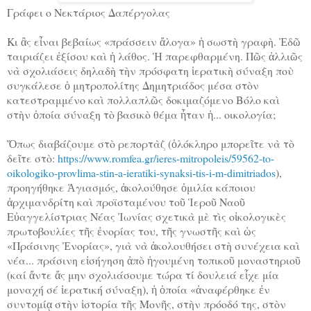
Γράφει ο Νεκτάριος Δαπέργολας
Κι ἂς εἶναι βεβαίως «πράσσειν ἄλογα» ἡ σωστὴ γραφὴ. Ἐδῶ
ταιριάζει ἐξίσου καὶ ἡ λάθος. Ἡ παρεφθαρμένη. Πῶς ἀλλιῶς
νὰ σχολιάσεις δηλαδὴ τὴν πρόσφατη ἱερατικὴ σύναξη ποὺ
συγκάλεσε ὁ μητροπολίτης Δημητριάδος μέσα στὸν
κατεστραμμένο καὶ πολλαπλῶς δοκιμαζόμενο Βόλο καὶ
στὴν ὁποία σύναξη τὸ βασικὸ θέμα ἦταν ἡ... οικολογία;
Ὅπως διαβάζουμε στὸ ρεπορτὰζ (ὁλόκληρο μπορεῖτε νὰ τὸ
δεῖτε στὸ:
https://www.romfea.gr/ieres-mitropoleis/59562-to-
oikologiko-provlima-stin-a-ieratiki-synaksi-tis-i-m-dimitriados
),
προηγήθηκε Ἁγιασμός, ἀκολούθησε ὁμιλία κάποιου
ἀρχιμανδρίτη καὶ προϊσταμένου τοῦ Ἱεροῦ Ναοῦ
Εὐαγγελίστριας Νέας Ἰωνίας σχετικὰ μὲ τὶς οἰκολογικὲς
πρωτοβουλίες τῆς ἐνορίας του, τῆς γνωστῆς καὶ ὡς
«Πράσινης Ἐνορίας», γιὰ νὰ ἀκολουθήσει στὴ συνέχεια καὶ
νέα... πράσινη εἰσήγηση ἀπὸ ἡγουμένη τοπικοῦ μοναστηριοῦ
(καί ἄντε ἄς μην σχολιάσουμε τώρα τί δουλειά εἶχε μία
μοναχή σέ ἱερατική σύναξη), ἡ ὁποία «ἀναφέρθηκε ἐν
συντομίᾳ στὴν ἱστορία τῆς Μονῆς, στὴν πρόοδό της, στὸν