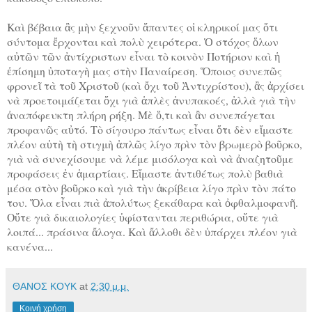
Καὶ βέβαια ἂς μὴν ξεχνοῦν ἅπαντες οἱ κληρικοί μας ὅτι
σύντομα ἔρχονται καὶ πολὺ χειρότερα. Ὁ στόχος ὅλων
αὐτῶν τῶν ἀντίχριστων εἶναι τὸ κοινὸν Ποτήριον καὶ ἡ
ἐπίσημη ὑποταγὴ μας στὴν Παναίρεση. Ὅποιος συνεπῶς
φρονεῖ τὰ τοῦ Χριστοῦ (καὶ ὄχι τοῦ Ἀντιχρίστου), ἂς ἀρχίσει
νὰ προετοιμάζεται ὄχι γιὰ ἁπλὲς ἀνυπακοές, ἀλλὰ γιὰ τὴν
ἀναπόφευκτη πλήρη ρήξη. Μὲ ὅ,τι καὶ ἂν συνεπάγεται
προφανῶς αὐτό. Τὸ σίγουρο πάντως εἶναι ὅτι δὲν εἴμαστε
πλέον αὐτὴ τὴ στιγμὴ ἁπλῶς λίγο πρὶν τὸν βρωμερὸ βοῦρκο,
γιὰ νὰ συνεχίσουμε νὰ λέμε μισόλογα καὶ νὰ ἀναζητοῦμε
προφάσεις ἐν ἁμαρτίαις. Εἴμαστε ἀντιθέτως πολὺ βαθιὰ
μέσα στὸν βοῦρκο καὶ γιὰ τὴν ἀκρίβεια λίγο πρὶν τὸν πάτο
του. Ὅλα εἶναι πιὰ ἀπολύτως ξεκάθαρα καὶ ὀφθαλμοφανῆ.
Οὔτε γιὰ δικαιολογίες ὑφίστανται περιθώρια, οὔτε γιὰ
λοιπά... πράσινα ἄλογα. Καὶ ἄλλοθι δὲν ὑπάρχει πλέον γιὰ
κανένα...
ΘΑΝΟΣ ΚΟΥΚ
at
2:30 μ.μ.
Κοινή χρήση