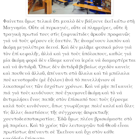
Φαίνεται ὅμως τελικὰ ὅτι μυαλὸ δὲν βάζουνε ἐκεῖ κάτω στὴ
Μαγνησία. Οὔτε οἱ πυρκαγιές, οὔτε οἱ πλημμύρες, οὔτε ἡ
τραγικὴ πρωτιά τους στὶς ξαφνικίτιδες ἀρκοῦν προφανῶς
γιὰ νὰ τοὺς φέρουν εἰς ἑαυτόν. Ἂς ἀναμένουν λοιπὸν καὶ
ἀκόμη μεγαλύτερα δεινά. Καὶ δὲν μιλᾶμε φυσικὰ μόνο γιὰ
τὸν ἐπί κεφαλῆς, ἀλλὰ καὶ γιὰ τοὺς ὑπόλοιπους, καθὼς γιὰ
μία ἀκόμη φορὰ δὲν εἴδαμε κανένα ἱερέα νὰ διαμαρτύρεται
καὶ νὰ ἀντιδρᾶ. Ὅπως δὲν ἀντιδρᾶ βεβαίως σχεδὸν κανεὶς
καὶ πουθενὰ ἀλλοῦ, ἀπέναντι στὰ ἄλαλα καὶ τὰ μπάλαλα
ποὺ κενοτομοῦν (μὲ ἔψιλον) ἀνὰ τὸ πανελλήνιον οἱ
λυκοποιμένες τῶν ἐσχάτων χρόνων. Καὶ νά μὴν πεῖ κανεὶς
πιὰ γιὰ τοὺς κινδύνους ποὺ ἐγκυμονεῖ ἀκόμη καὶ τὸ νὰ
ἀντιμιλήσει ἕνας παπᾶς στὸν ἐπίσκοπό του: τοὺς ξέρουμε
καλὰ τοὺς κινδύνους, ὅπως γνωρίζουμε πολύ καλά καὶ ὅλες
τὶς ἄλλες διαστάσεις τῆς σύγχρονης ἀσφυκτικῆς
χουντοδεσποτοκρατίας. Ἐδῶ ὅμως πλέον βρισκόμαστε στὸ
μὴ παρέκει. Καὶ τὸ χρέος τῶν λειτουργῶν τοῦ Θεοῦ εἶναι
πρωτίστως ἀπέναντι σὲ Ἐκεῖνον καὶ ὄχι στὸν κάθε
κακόδοξο ἐπίσκοπο.