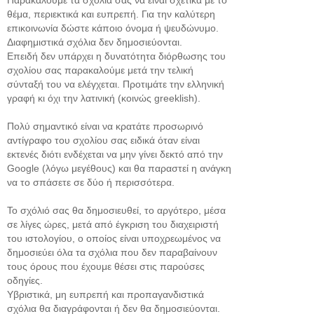
Παρακαλούμε τα σχολιά σας να ειναι σχετικά με το
θέμα, περιεκτικά και ευπρεπή. Για την καλύτερη
επικοινωνία δώστε κάποιο όνομα ή ψευδώνυμο.
Διαφημιστικά σχόλια δεν δημοσιεύονται.
Επειδή δεν υπάρχει η δυνατότητα διόρθωσης του
σχολίου σας παρακαλούμε μετά την τελική
σύνταξή του να ελέγχεται. Προτιμάτε την ελληνική
γραφή κι όχι την λατινική (κοινώς greeklish).
Πολύ σημαντικό είναι να κρατάτε προσωρινό
αντίγραφο του σχολίου σας ειδικά όταν είναι
εκτενές διότι ενδέχεται να μην γίνει δεκτό από την
Google (λόγω μεγέθους) και θα παραστεί η ανάγκη
να το σπάσετε σε δύο ή περισσότερα.
Το σχόλιό σας θα δημοσιευθεί, το αργότερο, μέσα
σε λίγες ώρες, μετά από έγκριση του διαχειριστή
του ιστολογίου, ο οποίος είναι υποχρεωμένος να
δημοσιεύει όλα τα σχόλια που δεν παραβαίνουν
τους όρους που έχουμε θέσει στις παρούσες
οδηγίες.
Υβριστικά, μη ευπρεπή και προπαγανδιστικά
σχόλια θα διαγράφονται ή δεν θα δημοσιεύονται.