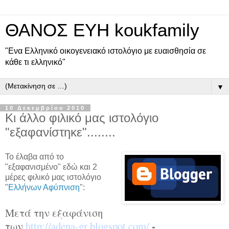
ΘΑΝΟΣ ΕΥΗ koukfamily
"Ενα Ελληνικό οικογενειακό ιστολόγιο με ευαισθησία σε
κάθε τι ελληνικό"
▼
10 Δεκεμβρίου 2010
Κι άλλο φιλικό μας ιστολόγιο
"εξαφανίστηκε"........
Το έλαβα από το
"εξαφανισμένο" εδώ και 2
μέρες φιλικό μας ιστολόγιο
"
Ελλήνων Αφύπνιση
":
Μετά την εξαφάνιση
-
των
http
://
adena
-
gr
.
blogspot
.
com
/