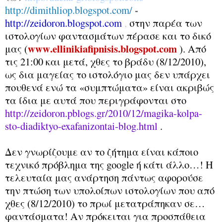
-
http
://
dimithliop
.
blogspot
.
com
/
http
://
zeidoron
.
blogspot
.
com
,
στην παρέα των
ιστολογίων φαντασμάτων πέρασε και το δικό
www
.
ellinikiafipnisis
.
blogspo
t
.
com
μας (
). Από
τις 21:00 και μετά, χθες το βράδυ (8/12/2010),
ως δια μαγείας το ιστολόγιο μας δεν υπάρχει
πουθενά ενώ τα «συμπτώματα» είναι ακριβώς
τα ίδια με αυτά που περιγράφονται στο
http://zeidoron.pblogs.gr/
2010/12/magika-kolpa-
sto-
diadiktyo-exafanizontai-blog.
html
.
Δεν γνωρίζουμε αν το ζήτημα είναι κάποιο
τεχνικό πρόβλημα της
google
ή κάτι άλλο…! Η
τελευταία μας ανάρτηση πάντως αφορούσε
την πτώση των υπολοίπων ιστολογίων που από
χθες (8/12/2010) το πρωί μετατράπηκαν σε…
φαντάσματα! Αν πρόκειται για προσπάθεια