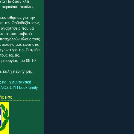
ατα Παιδείας κλπ.
 περιοδικό ποικίλης
ευαισθησίας για την
αι την Ορθοδοξία ίσως
ς αναρτήσεις που να
με τα τόσο σοβαρά
πασχολούν όλους τους
στολόγιό μας είναι στις
 αγώνα για την Πατρίδα
τους τομείς.
μιουργίας του 08-10-
ε καλή περιήγηση.
ς και η συντακτική
ΑΝΟΣ ΕΥΗ koukfamily
ής μας