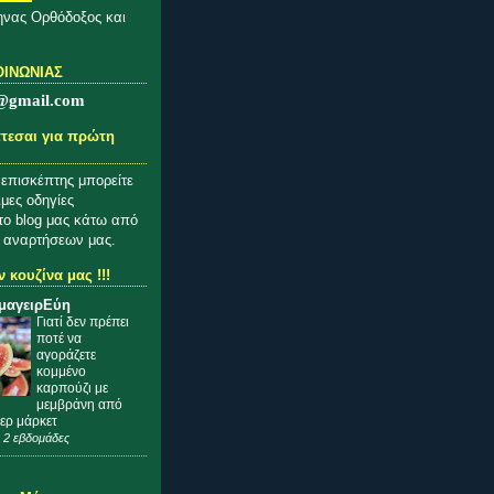
νας Ορθόδοξος και
ΟΙΝΩΝΙΑΣ
@gmail.com
τεσαι για πρώτη
 επισκέπτης μπορείτε
ιμες οδηγίες
το blog μας κάτω από
 αναρτήσεων μας.
 κουζίνα μας !!!
μαγειρΕύη
Γιατί δεν πρέπει
ποτέ να
αγοράζετε
κομμένο
καρπούζι με
μεμβράνη από
ερ μάρκετ
 2 εβδομάδες