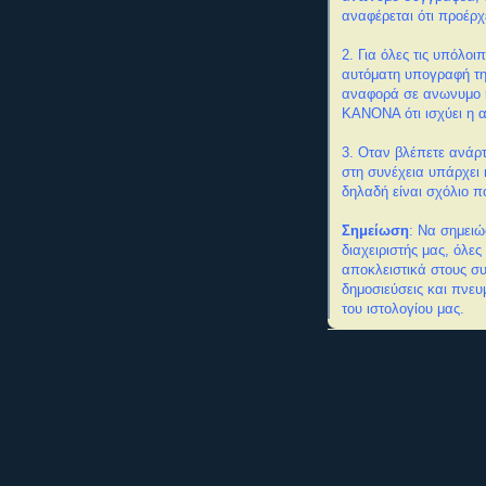
αναφέρεται ότι προέρ
2. Για όλες τις υπόλο
αυτόματη υπογραφή τη
αναφορά σε ανωνυμο 
ΚΑΝΟΝΑ ότι ισχύει η 
3. Οταν βλέπετε ανάρ
στη συνέχεια υπάρχει 
δηλαδή είναι σχόλιο π
Σημείωση
: Να σημειώ
διαχειριστής μας, όλε
αποκλειστικά στους σ
δημοσιεύσεις και πνευ
του ιστολογίου μας.