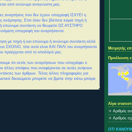
χεται από ανώνυμο αναγνώστη μας.
ιπες αναρτήσεις που δεν έχουν υπογραφή ΙΣΧΥΕΙ η
ς ανάρτησης. Ετσι όταν δεν βλέπετε καμιά πηγή ή
ή επώνυμο συντάκτη να θεωρείτε ΩΣ ΑΥΣΤΗΡΟ
αυτόματη υπογραφή του αναρτήσαντα.
τηση με πηγή ή και επώνυμο ή ανώνυμο συντάκτη αλλά
και ΣΧΟΛΙΟ, τότε αυτό είναι ΚΑΙ ΠΑΛΙ του αναρτήσαντα
Μετρητής ε
ου προέρχεται από το ιστολόγιό μας.
Προέλευση ε
σουμε ότι εκτός των αναρτήσεων που υπογράφει ο
ς οι άλλες απόψεις που αναφέρονται σε αυτές ανήκουν
υντάκτες των άρθρων. Τέλος άλλες πληροφορίες για
ματικά δικαιώματα μπορείτε να βρείτε στην κάτω μπάρα
Λίγα στατιστ
Αριθμός α
Αριθμός σ
ΟΤΙ ΚΑΝΟΥΜ