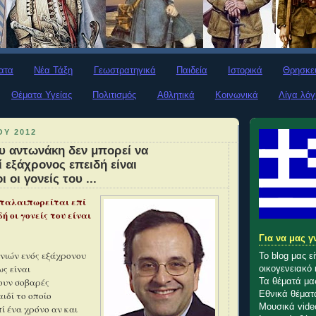
ατα
Νέα Τάξη
Γεωστρατηγικά
Παιδεία
Ιστορικά
Θρησκε
Θέματα Υγείας
Πολιτισμός
Αθλητικά
Κοινωνικά
Λίγα λόγ
ΟΥ 2012
υ αντωνάκη δεν μπορεί να
 εξάχρονος επειδή είναι
 οι γονείς του ...
 ταλαιπωρείται επί
ή οι γονείς του είναι
Για να μας γ
νιών ενός εξάχρονου
Το blog μας ε
ως είναι
οικογενειακό 
ουν σοβαρές
Τα θέματά μας
αιδί το οποίο
Εθνικά θέματα
Μουσικά vide
ί ένα χρόνο αν και