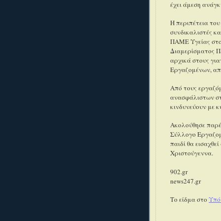
έχει άμεση ανάγκ
Η περιπέτεια του
συνδικαλιστές κα
ΠΑΜΕ Υγείας στο 
Διαμερίσματος Π
αρχικά στους για
Εργαζομένων, απα
Από τους εργαζό
ανασφάλιστων στο
κινδυνεύουν με κ
Ακολούθησε παρέμ
Σύλλογο Εργαζομ
παιδί θα εισαχθεί
Χριστούγεννα.
902.gr
news247.gr
Το είδμα στο
Υπό