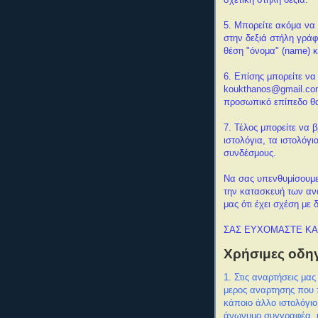
σχετική στήλη δεξιά.
5. Μπορείτε ακόμα να 
στην δεξιά στήλη γρά
θέση "όνομα" (name) 
6. Επίσης μπορείτε να
koukthanos@gmail.com 
προσωπικό επίπεδο θα
7
. Τέλος μπορείτε να β
ιστολόγια, τα ιστολό
συνδέσμους.
Να σας υπενθυμίσουμε 
την κατασκευή των αν
μας ότι έχει σχέση με
ΣΑΣ ΕΥΧΟΜΑΣΤΕ ΚΑ
Χρήσιμες οδηγί
1. Στις αναρτήσεις μα
μερος αναρτησης που 
κάποιο άλλο ιστολόγι
άνωνυμο συγγραφέα, υ