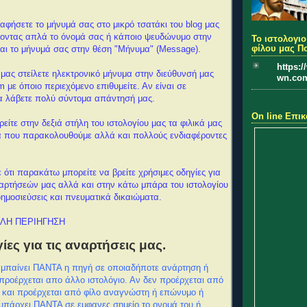
αφήσετε το μήνυμά σας στο μικρό τσατάκι του blog μας
φοντας απλά το όνομά σας ή κάποιο ψευδώνυμο στην
Το ιστολογιο
φίλου μας Π
και το μήνυμά σας στην θέση "Μήνυμα" (Message).
https:
 μας στείλετε ηλεκτρονικό μήνυμα στην διεύθυνσή μας
wn.co
με όποιο περιεχόμενο επιθυμείτε. Αν είναι σε
 λάβετε πολύ σύντομα απάντησή μας.
On line Επικ
ρείτε στην δεξιά στήλη του ιστολογίου μας τα φιλικά μας
για που παρακολουθούμε αλλά και πολλούς ενδιαφέροντες
ότι παρακάτω μπορείτε να βρείτε χρήσιμες οδηγίες για
αρτήσεών μας αλλά και στην κάτω μπάρα του ιστολογίου
 δημοσιεύσεις και πνευματικά δικαιώματα.
ΛΗ ΠΕΡΙΗΓΗΣΗ
ες για τις αναρτήσεις μας.
ς μπαίνει ΠΑΝΤΑ η πηγή σε οποιαδήποτε ανάρτηση ή
προέρχεται απο άλλο ιστολόγιο. Αν δεν προέρχεται από
ο και προέρχεται από φίλο αναγνώστη ή επώνυμο ή
πάρχει ΠΑΝΤΑ σε εμφανες σημείο το ονομά του ή