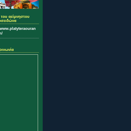
 του αείμνηστου
οσειδώνα
//www.platyteraouran
m/
οινωνία