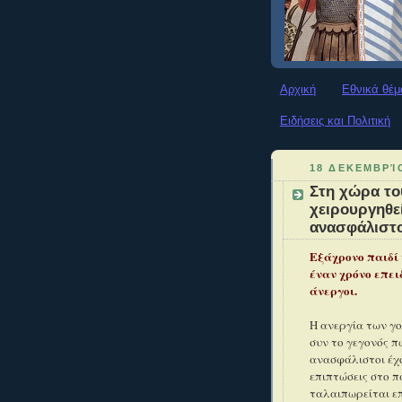
Αρχική
Εθνικά θέμ
Ειδήσεις και Πολιτική
18 ΔΕΚΕΜΒΡΊ
Στη χώρα το
χειρουργηθεί
ανασφάλιστοι
Εξάχρονο παιδί
έναν χρόνο επειδ
άνεργοι.
Η ανεργία των γο
συν το γεγονός π
ανασφάλιστοι έχ
επιπτώσεις στο π
ταλαιπωρείται επ