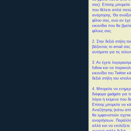
σας). Επίσης μπορείτε
που θέλετε απλά πατώ
ανάρτησης.
Θα ανοίξει
φίλου σας, ενώ αν έχε
εικονίδια που θα βρείτ
φίλους σας.
2. Στην δεξιά στήλη το
βάζοντας το email σας
αυτόματα για τις τελευ
3. Αν έχετε λογαριασμό
follow και να παρακολο
εικονίδιο του Twitter 
δεξιά στήλη του ιστολο
4. Μπορείτε να ενημερ
διάφορα gadgets για το
λόγια ή κείμενα που δε
Επίσης μπορείτε να κά
Αναζήτησης (κάτω από
θα εμφανιστούν σχετι
αναρτήσεων. Παράλληλα
αλλά και να επιλέξετ