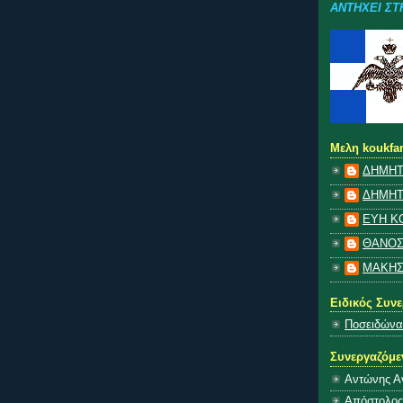
ΑΝΤΗΧΕΙ ΣΤ
Μελη koukfa
ΔΗΜΗΤ
ΔΗΜΗΤ
ΕΥΗ Κ
ΘΑΝΟΣ
ΜΑΚΗ
Ειδικός Συν
Ποσειδώνα
Συνεργαζόμε
Αντώνης Α
Απόστολος