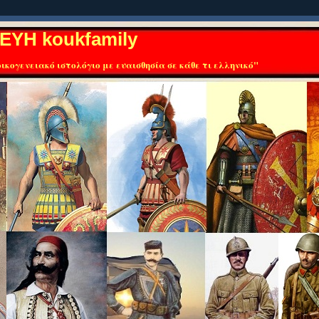
ΕΥΗ koukfamily
ικογενειακό ιστολόγιο με ευαισθησία σε κάθε τι ελληνικό"