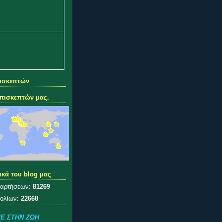
πισκεπτών
πισκεπτών μας.
ικά του blog μας
ναρτήσεων:
81269
χολίων:
22668
Ε ΣΤΗΝ ΖΩΗ