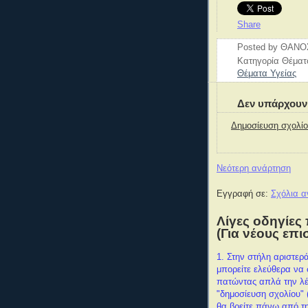
Share
Posted by
ΘΑΝΟ
Κατηγορία Θέμα
Θέματα Υγείας
Δεν υπάρχουν
Δημοσίευση σχολί
Νεότερη ανάρτηση
Εγγραφή σε:
Σχόλια α
Λίγες οδηγίες 
(Για νέους επι
1. Στην στήλη αριστερά
μπορείτε ελεύθερα να
πατώντας απλά την λέ
"δημοσίευση σχολίου" 
θα βρείτε πάνω από τη