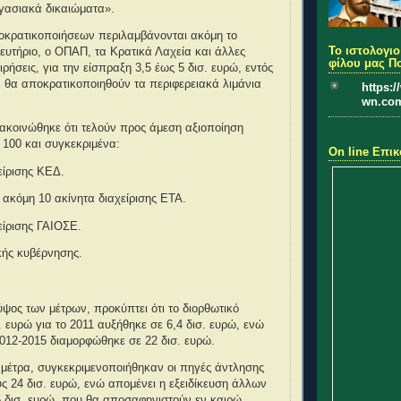
ργασιακά δικαιώματα».
ποκρατικοποιήσεων περιλαμβάνονται ακόμη το
Το ιστολογιο
ευτήριο, ο ΟΠΑΠ, τα Κρατικά Λαχεία και άλλες
φίλου μας Π
ρήσεις, για την είσπραξη 3,5 έως 5 δισ. ευρώ, εντός
, θα αποκρατικοποιηθούν τα περιφερειακά λιμάνια
https:
wn.co
νακοινώθηκε ότι τελούν προς άμεση αξιοποίηση
100 και συγκεκριμένα:
On line Επικ
είρισης ΚΕΔ.
ι ακόμη 10 ακίνητα διαχείρισης ΕΤΑ.
χείρισης ΓΑΙΟΣΕ.
ικής κυβέρνησης.
 ύψος των μέτρων, προκύπτει ότι το διορθωτικό
. ευρώ για το 2011 αυξήθηκε σε 6,4 δισ. ευρώ, ενώ
2012-2015 διαμορφώθηκε σε 22 δισ. ευρώ.
μέτρα, συγκεκριμενοποιήθηκαν οι πηγές άντλησης
 24 δισ. ευρώ, ενώ απομένει η εξειδίκευση άλλων
 δισ. ευρώ, που θα αποσαφηνιστούν εν καιρώ.