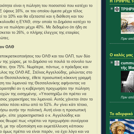
Η ΤΡΙΗΡΗΣ τ
ιότητα είναι η πώληση του ποσοστού που κατέχει το
ΤΡΙΗΡ
 ύψους 16%, εκ του οποίου άμεσα μέχρι τέλος
εί το 10% και θα εξεταστεί και η διάθεση και του
ολουθεί η ΕΥΑΘ, στην οποία το Δημόσιο κατέχει το
αι να πωλήσει μέχρι 40%. Με δεδομένο ότι ήδη σε
σκεται το 26%, ο πλήρης έλεγχος της εταιρίας
ιώτες.
Πριν από
τον ΟΛΘ
Ο καλός μας
αποκρατικοποιήσεις του ΟΛΘ και του ΟΛΠ, των δύο
 της χώρας, με το Δημόσιο να πουλά το σύνολο των
cummu
έτει, ήτοι 75%. Νωρίτερα, πάντως, ο πρόεδρος και
τῆς Μα
λος της ΟΛΘ ΑΕ, Στέλιος Αγγελούδης, μιλώντας στο
λιο Θεσσαλονίκης, έθετε προσωπική κόκκινη γραμμή
ηση του λιμανιού της Θεσσαλονίκης αφήνοντας να
παραιτηθεί αν η κυβέρνηση προχωρήσει την πώληση
οχών της εισηγμένης. «Υποστηρίζω ότι πρέπει να
Πριν από
όσιος χαρακτήρας του λιμανιού. Αυτός χάνεται όταν το
σίου πέσει κάτω από το 51%. Αν γίνει κάτι τέτοιο,
ήσω αυτήν την πολιτική. Αυτή είναι η προσωπική
Το αδερφικό
μή», είπε χαρακτηριστικά ο κ. Αγγελούδης και
διος θεωρεί πως «πρέπει να προχωρήσει συνέργεια
τή, με την αξιοποίηση και εκμετάλλευση κάποιου
ο όμως πρέπει να είναι παρόν, να έχει λόγο και να