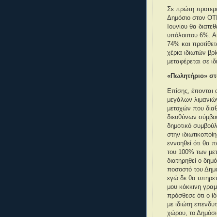
Σε πρώτη προτερα
Δημόσιο στον ΟΤΕ
Ιουνίου θα διατεθ
υπόλοιπου 6%. Ακ
74% και προτίθετ
χέρια ιδιωτών βρί
μεταφέρεται σε ιδ
«Πωλητήριο» σ
Επίσης, έπονται 
μεγάλων λιμανιών
μετοχών που διαθ
διευθύνων σύμβου
δημοτικό συμβού
στην ιδιωτικοποί
εννοηθεί ότι θα 
του 100% των μετ
διατηρηθεί ο δημ
ποσοστό του Δημο
εγώ δε θα υπηρετ
μου κόκκινη γραμ
πρόσθεσε ότι ο ί
με ιδιώτη επενδυ
χώρου, το Δημόσι