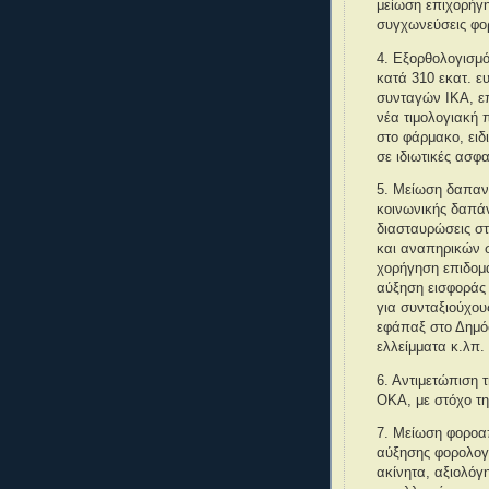
μείωση επιχορήγ
συγχωνεύσεις φο
4. Εξορθολογισμ
κατά 310 εκατ. ε
συνταγών ΙΚΑ, ε
νέα τιμολογιακή 
στο φάρμακο, ει
σε ιδιωτικές ασφα
5. Μείωση δαπαν
κοινωνικής δαπάν
διασταυρώσεις στ
και αναπηρικών 
χορήγηση επιδομά
αύξηση εισφοράς 
για συνταξιούχου
εφάπαξ στο Δημόσ
ελλείμματα κ.λπ. 
6. Αντιμετώπιση 
ΟΚΑ, με στόχο τη
7. Μείωση φοροα
αύξησης φορολογί
ακίνητα, αξιολόγ