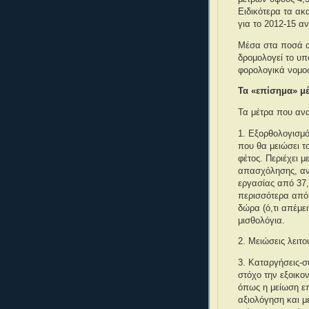
Ειδικότερα τα ακα
για το 2012-15 αν
Μέσα στα ποσά α
δρομολογεί το υπ
φορολογικά νομοσ
Τα «επίσημα» μ
Τα μέτρα που αν
1. Εξορθολογισμό
που θα μειώσει τ
φέτος. Περιέχει 
απασχόλησης, αν
εργασίας από 37,
περισσότερα από 
δώρα (ό,τι απέμε
μισθολόγια.
2. Μειώσεις λειτ
3. Καταργήσεις-
στόχο την εξοικο
όπως η μείωση επ
αξιολόγηση και μ