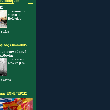
ου Μάκη μας
ΗΣ
Το ναυτικό στα
χρόνια του
Βυζαντίου
 1 μήνα
 φίλος Cummulus
lus στόν οὐρανό
κεδονίας
Τά λόγια πού
ξέρω νά μιλῶ.
 1 χρόνια
 μας ΕΘΝΕΓΕΡΣΙΣ