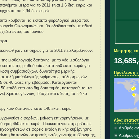
τανέμητα μέτρα για το 2011 είναι 1,6 δισ. ευρώ και
έρχονται σε 2,94 δισ. ευρώ.
υτά κρύβονται τα έκτακτα φορολογικά μέτρα που
ουργείο Οικονομικών και θα εξειδικευτούν με ειδικά
χέδια εντός του Ιουνίου.
έτρα
ακοινώθηκαν επισήμως για το 2011 περιλαμβάνουν:
Μετρητής ε
18,685
 της μισθολογικής δαπάνης, με το νέο μισθολόγιο
ο κόστος της μισθοδοσίας κατά 550 εκατ. ευρώ για
μείωση συμβασιούχων, δυνατότητα μερικής
Προέλευση ε
αστολή μισθολογικής ωρίμανσης, αύξηση ωρών
5 σε 40 ώρες την εβδομάδα. Καταργούνται
50 επιδόματα στο δημόσιο τομέα, καταργούνται τα
ινε) Χριστουγέννων, Πάσχα και αδείας, τα ειδικά
ουργικών δαπανών κατά 140 εκατ. ευρώ.
συγχωνεύσεις φορέων, μείωση επιχορηγήσεων, με
Λίγα στατιστ
νόμηση 450 εκατ. ευρώ. Πρόκειται για παρεμβάσεις
Αριθμός α
ιχορηγήσεων σε φορείς εκτός γενικής κυβέρνησης,
είωση δαπανών σε φορείς εντός γενικής κυβέρνησης,
Αριθμός σ