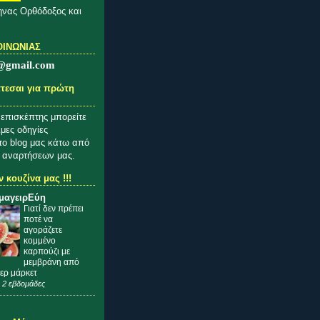
νας Ορθόδοξος και
ΟΙΝΩΝΙΑΣ
@gmail.com
τεσαι για πρώτη
 επισκέπτης μπορείτε
ιμες οδηγίες
το blog μας κάτω από
 αναρτήσεων μας.
 κουζίνα μας !!!
μαγειρΕύη
Γιατί δεν πρέπει
ποτέ να
αγοράζετε
κομμένο
καρπούζι με
μεμβράνη από
ερ μάρκετ
 2 εβδομάδες