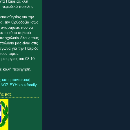
ατα Παιδείας κλπ.
 περιοδικό ποικίλης
ευαισθησίας για την
αι την Ορθοδοξία ίσως
ς αναρτήσεις που να
με τα τόσο σοβαρά
πασχολούν όλους τους
στολόγιό μας είναι στις
 αγώνα για την Πατρίδα
τους τομείς.
μιουργίας του 08-10-
ε καλή περιήγηση.
ς και η συντακτική
ΑΝΟΣ ΕΥΗ koukfamily
ής μας