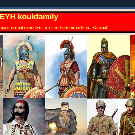
ΕΥΗ koukfamily
ικογενειακό ιστολόγιο με ευαισθησία σε κάθε τι ελληνικό"