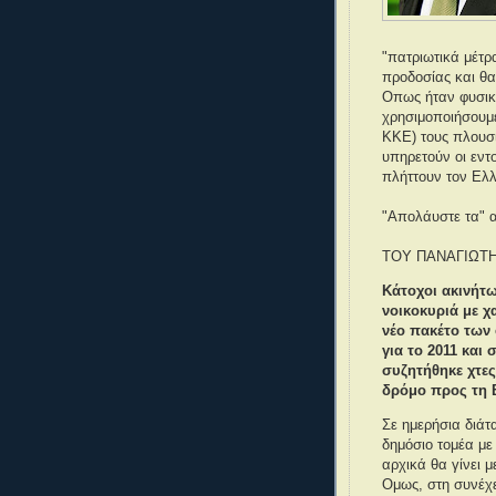
"πατριωτικά μέτρ
προδοσίας και θα
Οπως ήταν φυσικό
χρησιμοποιήσουμε
ΚΚΕ) τους πλουσί
υπηρετούν οι εντο
πλήττουν τον Ελλ
"Απολάυστε τα" 
ΤΟΥ ΠΑΝΑΓΙΩΤ
Κάτοχοι ακινήτω
νοικοκυριά με 
νέο πακέτο των
για το 2011 και 
συζητήθηκε χτες
δρόμο προς τη Β
Σε ημερήσια διάτ
δημόσιο τομέα με
αρχικά θα γίνει 
Ομως, στη συνέχε