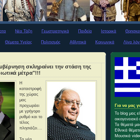
ατα
Νέα Τάξη
Γεωστρατηγικά
Παιδεία
Ιστορικά
Θρησκε
Θέματα Υγείας
Πολιτισμός
Αθλητικά
Κοινωνικά
Λίγα λόγ
κυβέρνηση σκληραίνει την στάση της
ιωτικά μέτρα"!!!
Η
καταστροφή
της χώρας
μας
Για να μας γ
προχωράει
με γρήγορο
Το blog μας ε
ρυθμό και το
οικογενειακό 
τέλος
Τα θέματά μας
πλησιάζει....
Εθνικά θέματα
Μουσικά vide
Τα νέα