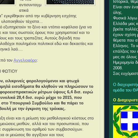
Ιστορικά, θέμ
αντισυνταγμ
Είναι σαν ένα
ατικά
ύλης.
α" εγκρίθηκαν από την κυβέρνηση εσχάτης
Φυσικά λόγω 
 υλοποιηθούν τάχιστα...
Ελλάδα μας κ
 εξυπηρετούν το ξένο και ντόπιο κεφάλαιο (για να
βρείτε πολλέ
 και τους σωστούς όρους που χρησιμοποιεί και το
έχουν σχέση 
ους και τους τραπεζίτες. Αυτούς δηλαδή που
θέματα που α
λοδόχοι πουλημένοι πολιτικοί εδώ και δεκαετίες και
Ελληνες. Το ι
ηνικό λαό....
επάλξεις του
μας σε όλους 
από τον
Αγγελιοφόρο
:
Ημερομηνία δη
2008.
Η ΦΩΤΙΟΥ
Σας ευχόμαστ
ν, ειλικρινείς φορολογούμενοι και φτωχά
Ο διαχειριστή
χαμηλά εισοδήματα θα κληθούν να πληρώσουν το
ομάδα του Θ
 φοροεισπρακτικών μέτρων ύψους 6,4 δισ. ευρώ
συνολικά 28,4 δισ. ευρώ μέχρι το 2015, που
Ο Διαχειριστ
 στο Υπουργικό Συμβούλιο και θα πάρει το
ουλή με την έγκριση της τρόικας.
αξη είναι και η μείωση του μισθολογικού κόστους στο
 μειώσεις μισθών, αλλά και του προσωπικού, που
με συρρίκνωση του αριθμού των συμβασιούχων.
ια οι μειώσεις θα αγγίξουν και τους