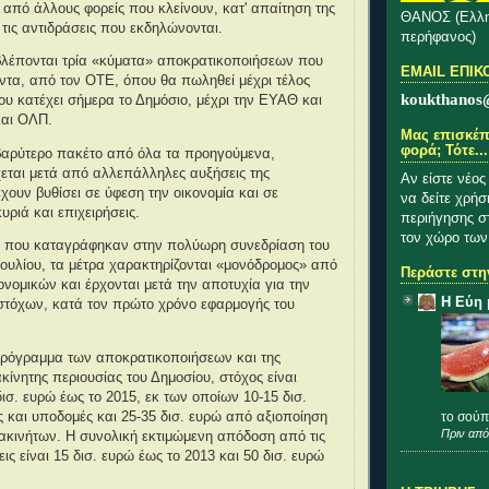
από άλλους φορείς που κλείνουν, κατ' απαίτηση της
ΘΑΝΟΣ (Ελλη
 τις αντιδράσεις που εκδηλώνονται.
περήφανος)
λέπονται τρία «κύματα» αποκρατικοποιήσεων που
EMAIL ΕΠΙΚ
ντα, από τον ΟΤΕ, όπου θα πωληθεί μέχρι τέλος
koukthanos
ου κατέχει σήμερα το Δημόσιο, μέχρι την ΕΥΑΘ και
και ΟΛΠ.
Μας επισκέπ
φορά; Τότε...
 βαρύτερο πακέτο από όλα τα προηγούμενα,
χεται μετά από αλλεπάλληλες αυξήσεις της
Αν είστε νέος
χουν βυθίσει σε ύφεση την οικονομία και σε
να δείτε χρήσ
ριά και επιχειρήσεις.
περιήγησης σ
τον χώρο των
ις που καταγράφηκαν στην πολύωρη συνεδρίαση του
υλίου, τα μέτρα χαρακτηρίζονται «μονόδρομος» από
Περάστε στην
ονομικών και έρχονται μετά την αποτυχία για την
Η Εύη 
στόχων, κατά τον πρώτο χρόνο εφαρμογής του
ρόγραμμα των αποκρατικοποιήσεων και της
κίνητης περιουσίας του Δημοσίου, στόχος είναι
ισ. ευρώ έως το 2015, εκ των οποίων 10-15 δισ.
το σούπ
ς και υποδομές και 25-35 δισ. ευρώ από αξιοποίηση
Πριν από
ακινήτων. Η συνολική εκτιμώμενη απόδοση από τις
ις είναι 15 δισ. ευρώ έως το 2013 και 50 δισ. ευρώ