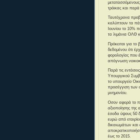
μετατασσόμενους 
τρόικας και παρά
Ταυτόχρονα προβ
καλύπτουν τα πά
Ιουνίου το 10% π
τα λιμάνια ΟΛΘ 
Πρόκειται για το
δεδομένου ότι έρ
φορολογίας που έ
απόγνωση νοικοκυ
Παρά τις εντάσε
Υπουργικού Συμβο
το υπουργείο Οικ
προσέγγιση των 
μνημονίου.
Οσον αφορά το π
αξιοποίησης της α
έσοδα ύψους 50 δ
ευρώ από εταιρίε
δικαιωμάτων και 
αποκρατικοποιήσε
έως το 2015.