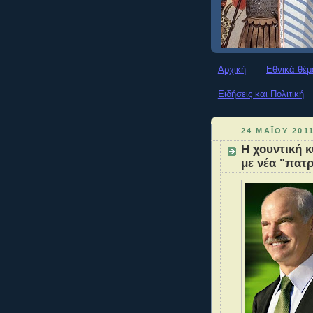
Αρχική
Εθνικά θέμ
Ειδήσεις και Πολιτική
24 ΜΑΪ́ΟΥ 2011
Η χουντική 
με νέα "πατρ