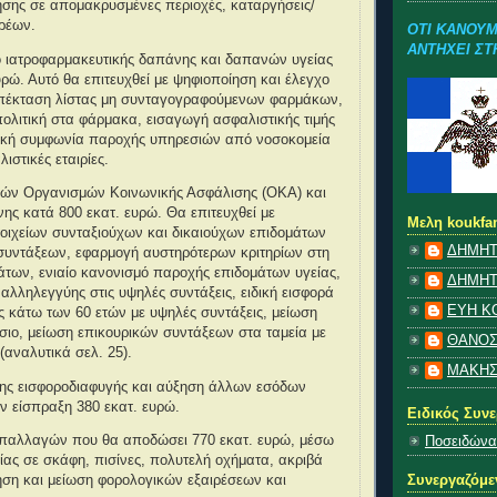
ησης σε απομακρυσμένες περιοχές, καταργήσεις/
ρέων.
ΟΤΙ ΚΑΝΟΥΜ
ΑΝΤΗΧΕΙ ΣΤ
ό ιατροφαρμακευτικής δαπάνης και δαπανών υγείας
υρώ. Αυτό θα επιτευχθεί με ψηφιοποίηση και έλεγχο
πέκταση λίστας μη συνταγογραφούμενων φαρμάκων,
πολιτική στα φάρμακα, εισαγωγή ασφαλιστικής τιμής
δική συμφωνία παροχής υπηρεσιών από νοσοκομεία
λιστικές εταιρίες.
ών Οργανισμών Κοινωνικής Ασφάλισης (ΟΚΑ) και
ης κατά 800 εκατ. ευρώ. Θα επιτευχθεί με
Μελη koukfa
οιχείων συνταξιούχων και δικαιούχων επιδομάτων
ΔΗΜΗΤ
συντάξεων, εφαρμογή αυστηρότερων κριτηρίων στη
των, ενιαίο κανονισμό παροχής επιδομάτων υγείας,
ΔΗΜΗΤ
αλληλεγγύης στις υψηλές συντάξεις, ειδική εισφορά
ΕΥΗ Κ
ς κάτω των 60 ετών με υψηλές συντάξεις, μείωση
ιο, μείωση επικουρικών συντάξεων στα ταμεία με
ΘΑΝΟΣ
(αναλυτικά σελ. 25).
ΜΑΚΗ
της εισφοροδιαφυγής και αύξηση άλλων εσόδων
ν είσπραξη 380 εκατ. ευρώ.
Ειδικός Συν
παλλαγών που θα αποδώσει 770 εκατ. ευρώ, μέσω
Ποσειδώνα
ας σε σκάφη, πισίνες, πολυτελή οχήματα, ακριβά
ηση και μείωση φορολογικών εξαιρέσεων και
Συνεργαζόμε