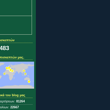
πισκεπτών
,483
πισκεπτών μας.
ικά του blog μας
ναρτήσεων:
81264
χολίων:
22667