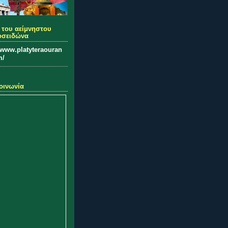
 του αείμνηστου
οσειδώνα
//www.platyteraouran
m/
οινωνία