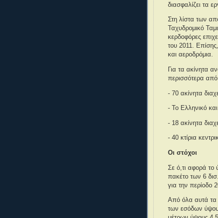
διασφαλίζει τα ε
Στη λίστα των α
Ταχυδρομικό Ταμι
κερδοφόρες επιχει
του 2011. Επίσης
και αεροδρόμια.
Για τα ακίνητα α
περισσότερα από 
- 70 ακίνητα διαχ
- Το Ελληνικό κα
- 18 ακίνητα δια
- 40 κτίρια κεντρ
Οι στόχοι
Σε ό,τι αφορά το
πακέτο των 6 δισ
για την περίοδο 
Από όλα αυτά τα 
των εσόδων ύψους
μέτρων ύψους 4,5