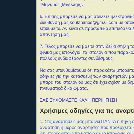
"Μήνυμα" (Message).
6. Επίσης μπορείτε να μας στείλετε ηλεκτρονι
διεύθυνσή μας koukthanos@gmail.com με όποι
επιθυμείτε. Αν είναι σε προσωπικό επίπεδο θα
απάντησή μας.
7
. Τέλος μπορείτε να βρείτε στην δεξιά στήλη τ
φιλικά μας ιστολόγια, τα ιστολόγια που παρακ
πολλούς ενδιαφέροντες συνδέσμους.
Να σας υπενθυμίσουμε ότι παρακάτω μπορείτε 
οδηγίες για την κατασκευή των αναρτήσεών μα
μπάρα του ιστολογίου μας ότι έχει σχέση με δημ
πνευματικά δικαιώματα.
ΣΑΣ ΕΥΧΟΜΑΣΤΕ ΚΑΛΗ ΠΕΡΙΗΓΗΣΗ
Χρήσιμες οδηγίες για τις αναρτ
1. Στις αναρτήσεις μας μπαίνει ΠΑΝΤΑ η πηγή 
ανάρτηση ή μερος αναρτησης που προέρχεται α
δεν προέρχεται από κάποιο άλλο ιστολόγιο και