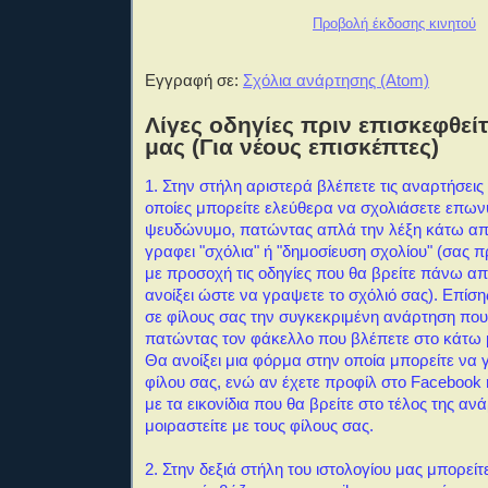
Προβολή έκδοσης κινητού
Εγγραφή σε:
Σχόλια ανάρτησης (Atom)
Λίγες οδηγίες πριν επισκεφθείτ
μας (Για νέους επισκέπτες)
1. Στην στήλη αριστερά βλέπετε τις αναρτήσεις 
οποίες μπορείτε ελεύθερα να σχολιάσετε επω
ψευδώνυμο, πατώντας απλά την λέξη κάτω απ
γραφει "σχόλια" ή "δημοσίευση σχολίου" (σας 
με προσοχή τις οδηγίες που θα βρείτε πάνω α
ανοίξει ώστε να γραψετε το σχόλιό σας). Επίση
σε φίλους σας την συγκεκριμένη ανάρτηση που
πατώντας τον φάκελλο που βλέπετε στο κάτω 
Θα ανοίξει μια φόρμα στην οποία μπορείτε να 
φίλου σας, ενώ αν έχετε προφίλ στο Facebook ή
με τα εικονίδια που θα βρείτε στο τέλος της αν
μοιραστείτε με τους φίλους σας.
2. Στην δεξιά στήλη του ιστολογίου μας μπορείτ