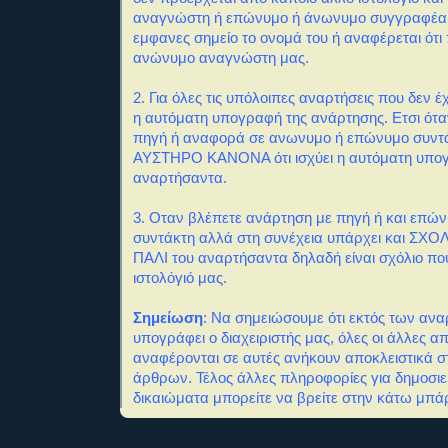
αναγνώστη ή επώνυμο ή άνωνυμο συγγραφέα
εμφανες σημείο το ονομά του ή αναφέρεται ότι
ανώνυμο αναγνώστη μας.
2. Για όλες τις υπόλοιπες αναρτήσεις που δεν
η αυτόματη υπογραφή της ανάρτησης. Ετσι ότα
πηγή ή αναφορά σε ανωνυμο ή επώνυμο συντά
ΑΥΣΤΗΡΟ ΚΑΝΟΝΑ ότι ισχύει η αυτόματη υπο
αναρτήσαντα.
3. Οταν βλέπετε ανάρτηση με πηγή ή και επώ
συντάκτη αλλά στη συνέχεια υπάρχει και ΣΧΟΛΙ
ΠΑΛΙ του αναρτήσαντα δηλαδή είναι σχόλιο πο
ιστολόγιό μας.
Σημείωση
: Να σημειώσουμε ότι εκτός των αν
υπογράφει ο διαχειριστής μας, όλες οι άλλες α
αναφέρονται σε αυτές ανήκουν αποκλειστικά σ
άρθρων. Τέλος άλλες πληροφορίες για δημοσιε
δικαιώματα μπορείτε να βρείτε στην κάτω μπάρ