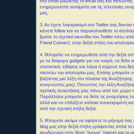
στο οποίο βάζοντας το email σας και πατώντας
ενημερώνεστε αυτόματα για τις τελευταίες αναρ
μας.
3. Αν έχετε λογαριασμό στο Twitter σας δινεται
κάνετε follow και να παρακολουθείτε το ιστολόγ
βρείτε το σχετικό εικονίδιο του Twitter κάτω απ
Friend Connect, στην δεξιά στήλη του ιστολογίο
4. Μπορείτε να ενημερωθείτε από την δεξιά στή
με τα διάφορα gadgets για τον καιρό, να δείτε 
στατιστικά, ειδήσεις και λόγια ή κείμενα που δεί
πιστεύω του ιστολογίου μας.
Επίσης μπορείτε 
βάζοντας μια λέξη στο πλαίσιο της Αναζήτησης
αναγνώστες μας). Πατώντας την λέξη Αναζήτη
σχετικές αναρτήσεις μας πάνω από τον χώρο 
Παράλληλα μπορείτε να δείτε τις αναρτήσεις τ
αλλά και να επιλέξετε κάποια συγκεκριμένη κ
από την σχετική στήλη δεξιά.
5. Μπορείτε ακόμα να αφήσετε το μήνυμά σας σ
blog μας στην δεξιά στήλη γράφοντας απλά το
ψευδώνυμο στην θέση "όνομα" (name) και το μ