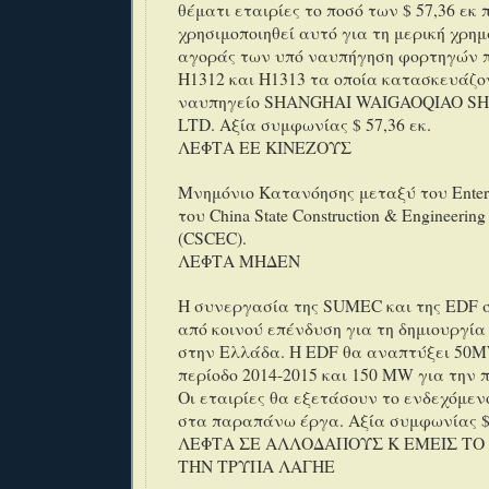
θέματι εταιρίες το ποσό των $ 57,36 εκ
χρησιμοποιηθεί αυτό για τη μερική χρη
αγοράς των υπό ναυπήγηση φορτηγών π
H1312 και H1313 τα οποία κατασκευάζο
ναυπηγείο SHANGHAI WAIGAOQIAO SH
LTD. Αξία συμφωνίας $ 57,36 εκ.
ΛΕΦΤΑ ΕΕ ΚΙΝΕΖΟΥΣ
Μνημόνιο Κατανόησης μεταξύ του Enterpr
του China State Construction & Engineering
(CSCEC).
ΛΕΦΤΑ ΜΗΔΕΝ
Η συνεργασία της SUMEC και της EDF 
από κοινού επένδυση για τη δημιουργί
στην Ελλάδα. Η EDF θα αναπτύξει 50M
περίοδο 2014-2015 και 150 MW για την π
Οι εταιρίες θα εξετάσουν το ενδεχόμε
στα παραπάνω έργα. Αξία συμφωνίας $ 
ΛΕΦΤΑ ΣΕ ΑΛΛΟΔΑΠΟΥΣ Κ ΕΜΕΙΣ ΤΟ
ΤΗΝ ΤΡΥΠΑ ΛΑΓΗΕ