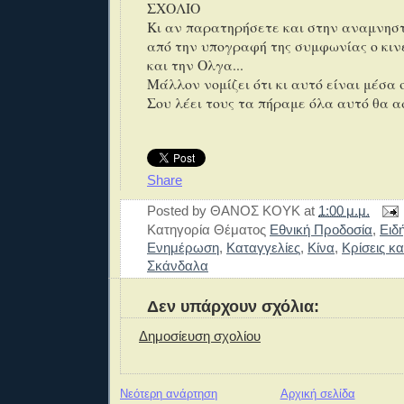
ΣΧΟΛΙΟ
Κι αν παρατηρήσετε και στην αναμνησ
από την υπογραφή της συμφωνίας ο κιν
και την Ολγα...
Μάλλον νομίζει ότι κι αυτό είναι μέσα 
Σου λέει τους τα πήραμε όλα αυτό θα 
Share
Posted by
ΘΑΝΟΣ ΚΟΥΚ
at
1:00 μ.μ.
Κατηγορία Θέματος
Εθνική Προδοσία
,
Ειδ
Ενημέρωση
,
Καταγγελίες
,
Κίνα
,
Κρίσεις κα
Σκάνδαλα
Δεν υπάρχουν σχόλια:
Δημοσίευση σχολίου
Νεότερη ανάρτηση
Αρχική σελίδα