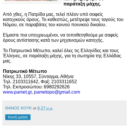
παράταξη μάχης.
Από χθες, η Πατρίδα μας, τελεί πλέον υπό σαφείς
κατοχικούς όρους. Το καθεστώς, μετέτρεψε τους ταγούς του
Νόμου, σε παραβάτες του κοινού ποινικού δικαίου.
Είμαστε πια υποχρεωμένοι, να τοποθετηθούμε με σαφείς
όρους αντίστασης κατά των μηχανισμών κατοχής.
Το Πατριωτικό Μέτωπο, καλεί όλες τις Ελληνίδες και τους
Έλληνες, σε παράταξη μάχης, για τη σωτηρία της Ελλάδας
μας.
Πατριωτικό Μέτωπο
Νίκης 33, 10557, Σύνταγμα, Αθήνα
Τηλ. 2103311642, Φαξ: 2103311652
Τηλ. Εκπροσώπου: 6980292626
www
.
pamet
.
gr
,
pametopo
@
gmail
.
c
om
ΘΑΝΟΣ ΚΟΥΚ
at
8:27 μ.μ.
Κοινή χρήση