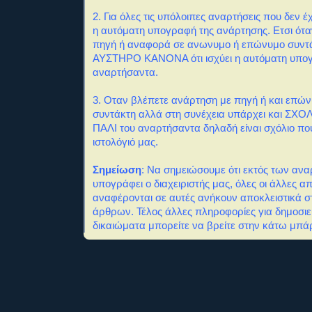
2. Για όλες τις υπόλοιπες αναρτήσεις που δεν
η αυτόματη υπογραφή της ανάρτησης. Ετσι ότα
πηγή ή αναφορά σε ανωνυμο ή επώνυμο συντά
ΑΥΣΤΗΡΟ ΚΑΝΟΝΑ ότι ισχύει η αυτόματη υπο
αναρτήσαντα.
3. Οταν βλέπετε ανάρτηση με πηγή ή και επώ
συντάκτη αλλά στη συνέχεια υπάρχει και ΣΧΟΛΙ
ΠΑΛΙ του αναρτήσαντα δηλαδή είναι σχόλιο πο
ιστολόγιό μας.
Σημείωση
: Να σημειώσουμε ότι εκτός των αν
υπογράφει ο διαχειριστής μας, όλες οι άλλες α
αναφέρονται σε αυτές ανήκουν αποκλειστικά σ
άρθρων. Τέλος άλλες πληροφορίες για δημοσιε
δικαιώματα μπορείτε να βρείτε στην κάτω μπάρ