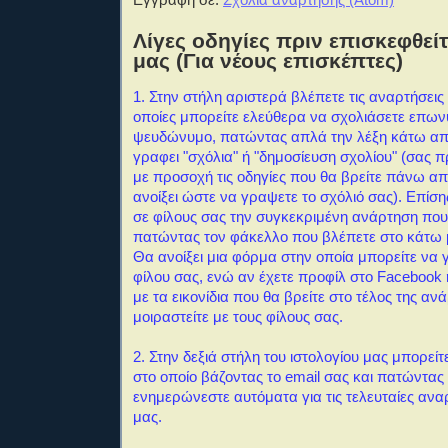
Λίγες οδηγίες πριν επισκεφθείτ
μας (Για νέους επισκέπτες)
1. Στην στήλη αριστερά βλέπετε τις αναρτήσεις 
οποίες μπορείτε ελεύθερα να σχολιάσετε επω
ψευδώνυμο, πατώντας απλά την λέξη κάτω απ
γραφει "σχόλια" ή "δημοσίευση σχολίου" (σας 
με προσοχή τις οδηγίες που θα βρείτε πάνω α
ανοίξει ώστε να γραψετε το σχόλιό σας). Επίση
σε φίλους σας την συγκεκριμένη ανάρτηση που
πατώντας τον φάκελλο που βλέπετε στο κάτω 
Θα ανοίξει μια φόρμα στην οποία μπορείτε να 
φίλου σας, ενώ αν έχετε προφίλ στο Facebook ή
με τα εικονίδια που θα βρείτε στο τέλος της αν
μοιραστείτε με τους φίλους σας.
2. Στην δεξιά στήλη του ιστολογίου μας μπορείτ
στο οποίο βάζοντας το email σας και πατώντας
ενημερώνεστε αυτόματα για τις τελευταίες αναρ
μας.