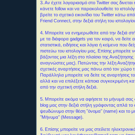
3. Αν έχετε λογαριασμό στο Twitter σας δινεται
κάνετε follow και να παρακολουθείτε το ιστολόγ
βρείτε το σχετικό εικονίδιο του Twitter κάτω απ
Friend Connect, στην δεξιά στήλη του ιστολογίο
4. Μπορείτε να ενημερωθείτε από την δεξιά στή
με τα διάφορα gadgets για τον καιρό, να δείτε 
στατιστικά, ειδήσεις και λόγια ή κείμενα που δεί
πιστεύω του ιστολογίου μας.
Επίσης μπορείτε 
βάζοντας μια λέξη στο πλαίσιο της Αναζήτησης
αναγνώστες μας). Πατώντας την λέξη Αναζήτη
σχετικές αναρτήσεις μας πάνω από τον χώρο 
Παράλληλα μπορείτε να δείτε τις αναρτήσεις τ
αλλά και να επιλέξετε κάποια συγκεκριμένη κ
από την σχετική στήλη δεξιά.
5. Μπορείτε ακόμα να αφήσετε το μήνυμά σας σ
blog μας στην δεξιά στήλη γράφοντας απλά το
ψευδώνυμο στην θέση "όνομα" (name) και το μ
"Μήνυμα" (Message).
6. Επίσης μπορείτε να μας στείλετε ηλεκτρονι