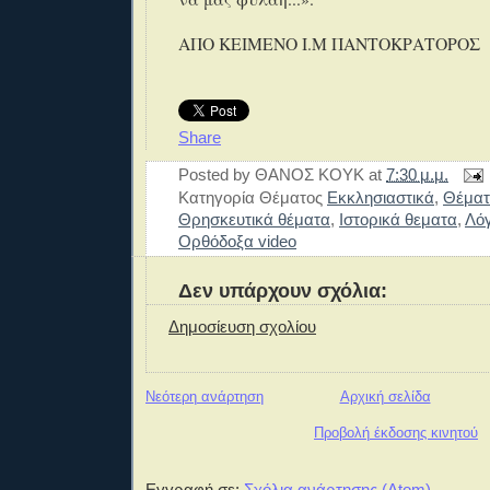
ΑΠΟ ΚΕΙΜΕΝΟ Ι.Μ ΠΑΝΤΟΚΡΑΤΟΡΟΣ
Share
Posted by
ΘΑΝΟΣ ΚΟΥΚ
at
7:30 μ.μ.
Κατηγορία Θέματος
Εκκλησιαστικά
,
Θέματ
Θρησκευτικά θέματα
,
Ιστορικά θεματα
,
Λό
Ορθόδοξα video
Δεν υπάρχουν σχόλια:
Δημοσίευση σχολίου
Νεότερη ανάρτηση
Αρχική σελίδα
Προβολή έκδοσης κινητού
Εγγραφή σε:
Σχόλια ανάρτησης (Atom)