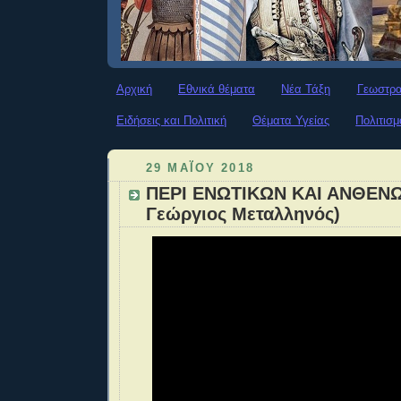
Αρχική
Εθνικά θέματα
Νέα Τάξη
Γεωστρα
Ειδήσεις και Πολιτική
Θέματα Υγείας
Πολιτισμ
29 ΜΑΪ́ΟΥ 2018
ΠΕΡΙ ΕΝΩΤΙΚΩΝ ΚΑΙ ΑΝΘΕΝΩ
Γεώργιος Μεταλληνός)