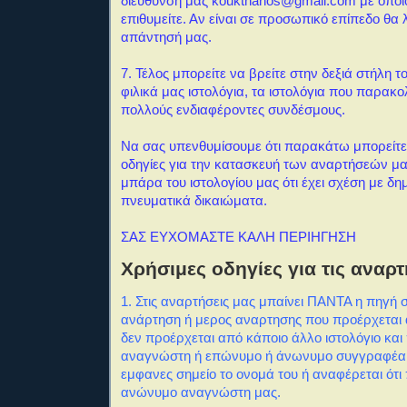
διεύθυνσή μας koukthanos@gmail.com με όποι
επιθυμείτε. Αν είναι σε προσωπικό επίπεδο θα
απάντησή μας.
7
. Τέλος μπορείτε να βρείτε στην δεξιά στήλη τ
φιλικά μας ιστολόγια, τα ιστολόγια που παρακ
πολλούς ενδιαφέροντες συνδέσμους.
Να σας υπενθυμίσουμε ότι παρακάτω μπορείτε 
οδηγίες για την κατασκευή των αναρτήσεών μα
μπάρα του ιστολογίου μας ότι έχει σχέση με δημ
πνευματικά δικαιώματα.
ΣΑΣ ΕΥΧΟΜΑΣΤΕ ΚΑΛΗ ΠΕΡΙΗΓΗΣΗ
Χρήσιμες οδηγίες για τις αναρτ
1. Στις αναρτήσεις μας μπαίνει ΠΑΝΤΑ η πηγή 
ανάρτηση ή μερος αναρτησης που προέρχεται α
δεν προέρχεται από κάποιο άλλο ιστολόγιο και
αναγνώστη ή επώνυμο ή άνωνυμο συγγραφέα
εμφανες σημείο το ονομά του ή αναφέρεται ότι
ανώνυμο αναγνώστη μας.