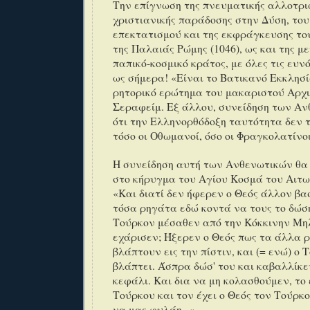
Την επίγνωση της πνευματικής αλλοτρι
χριστιανικής παράδοσης στην Δύση, το
επεκτατισμού και της εκφράγκευσης το
της Παλαιάς Ρώμης (1046), ως και της μ
παπικό-κοσμικό κράτος, με όλες τις ευν
ως σήμερα! «Είναι το Βατικανό Εκκλησί
ρητορικό ερώτημα του μακαριστού Αρχ
Σεραφείμ. Εξ άλλου, συνείδηση των Αν
ότι την Ελληνορθόδοξη ταυτότητα δεν 
τόσο οι Οθωμανοί, όσο οι Φραγκολατίνοι
Η συνείδηση αυτή των Ανθενωτικών θα 
στο κήρυγμα του Αγίου Κοσμά του Αιτωλ
«Και διατί δεν ήφερεν ο Θεός άλλον βα
τόσα ρηγάτα εδώ κοντά να τους το δώσ
Τούρκον μέσαθεν από την Κόκκινην Μηλ
εχάρισεν; Ήξερεν ο Θεός πως τα άλλα 
βλάπτουν εις την πίστιν, και (= ενώ) ο 
βλάπτει. Άσπρα δώσ' του και καβαλλίκε
κεφάλι. Και δια να μη κολασθούμεν, το
Τούρκου και τον έχει ο Θεός τον Τούρ
να μας φυλάη...».