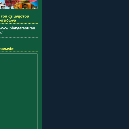
 του αείμνηστου
οσειδώνα
//www.platyteraouran
m/
οινωνία