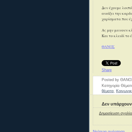
Δεν έχουμε λοιπό
ανοίξει την καρδ
χαρίσματα που έχ
Ας μην μεινουν κ
Και το κλειδί το 
ΘΑΝΟΣ
Share
Posted by
ΘΑΝΟ
Κατηγορία Θέμα
θέματα
,
Κοινωνικ
Δεν υπάρχουν
Δημοσίευση σχολί
Νεότερη ανάρτηση