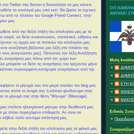
 στο Twitter σας δινεται η δυνατότητα να μας κάνετε
ΟΤΙ ΚΑΝΟΥΜ
υθείτε το ιστολόγιό μας από εκεί. Θα βρείτε το σχετικό
ΑΝΤΗΧΕΙ ΣΤ
κάτω από τα πλαίσια του Google Friend Connect, στην
γίου μας.
ωθείτε από την δεξιά στήλη του ιστολογίου μας με τα
ν καιρό, να δείτε ανακοινώσεις, στατιστικά, ειδήσεις και
ίχνουν τις αρχές και τα πιστεύω του ιστολογίου μας.
νετε αναζήτηση βάζοντας μια λέξη στο πλαίσιο της
 τους αναγνώστες μας). Πατώντας την λέξη Αναζήτηση
κές αναρτήσεις μας πάνω από τον χώρο των
Μελη koukfa
 μπορείτε να δείτε τις αναρτήσεις του τρέχοντος μήνα
ΔΗΜΗΤ
ε κάποια συγκεκριμένη κατηγορία αναρτήσεων από την
ΔΗΜΗΤ
ΕΥΗ Κ
αφήσετε το μήνυμά σας στο μικρό τσατάκι του blog μας
φοντας απλά το όνομά σας ή κάποιο ψευδώνυμο στην
ΘΑΝΟΣ
και το μήνυμά σας στην θέση "Μήνυμα" (Message).
ΜΑΚΗ
 μας στείλετε ηλεκτρονικό μήνυμα στην διεύθυνσή μας
Ειδικός Συν
με όποιο περιεχόμενο επιθυμείτε. Αν είναι σε
 λάβετε πολύ σύντομα απάντησή μας.
Ποσειδώνα
ρείτε στην δεξιά στήλη του ιστολογίου μας τα φιλικά μας
Συνεργαζόμε