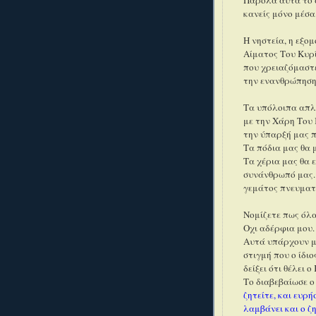
Παρόλα αυτά το α
κανείς μόνο μέσα
Η νηστεία, η εξο
Αίματος Του Κυρί
που χρειαζόμαστε
την ενανθρώπηση
Τα υπόλοιπα απλά
με την Χάρη Του 
την ύπαρξή μας π
Τα πόδια μας θα 
Τα χέρια μας θα 
συνάνθρωπό μας. 
γεμάτος πνευματι
Νομίζετε πως όλα
Οχι αδέρφια μου.
Αυτά υπάρχουν μ
στιγμή που ο ίδι
δείξει ότι θέλει ο
Το διαβεβαίωσε 
ζητείτε, και ευρή
λαμβάνει και ο ζ