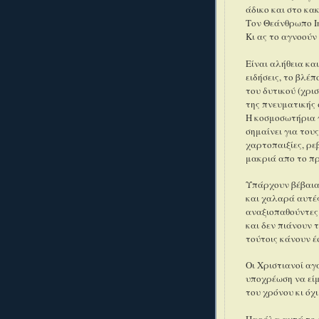
άδικο και στο κα
Τον Θεάνθρωπο Ι
Κι ας το αγνοούν
Είναι αλήθεια κα
ειδήσεις, το βλέ
του δυτικού (χρι
της πνευματικής 
Η κοσμοσωτήρια 
σημαίνει για του
χαρτοπαιξίες, ρε
μακριά απο το π
Υπάρχουν βέβαια
και χαλαρά αυτές
αναξιοπαθούντες
και δεν πιάνουν 
τούτοις κάνουν έσ
Οι Χριστιανοί αγ
υποχρέωση να είμ
του χρόνου κι όχι