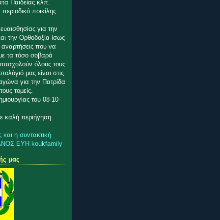
ατα Παιδείας κλπ.
 περιοδικό ποικίλης
ευαισθησίας για την
αι την Ορθοδοξία ίσως
ς αναρτήσεις που να
με τα τόσο σοβαρά
πασχολούν όλους τους
στολόγιό μας είναι στις
 αγώνα για την Πατρίδα
τους τομείς.
μιουργίας του 08-10-
ε καλή περιήγηση.
ς και η συντακτική
ΑΝΟΣ ΕΥΗ koukfamily
ής μας