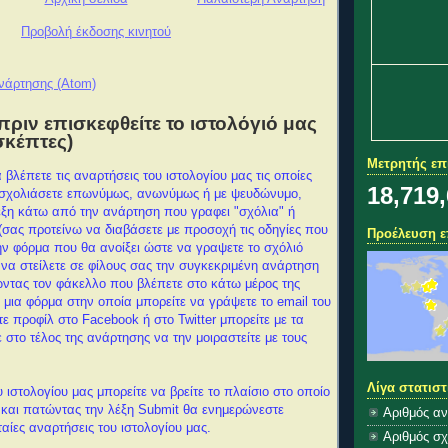
Προβολή έκδοσης κινητού
νάρτησης (Atom)
πριν επισκεφθείτε το ιστολόγιό μας
σκέπτες)
Μετρητής ε
 βλέπετε τις αναρτήσεις του ιστολογίου μας τις οποίες
18,719
 σχολιάσετε επωνύμως, ανωνύμως ή με ψευδώνυμο,
ξη κάτω από την ανάρτηση που γραφει "σχόλια" ή
(σας προτείνω να διαβάσετε με προσοχή τις οδηγίες που
Προέλευση ε
ν φόρμα που θα ανοίξει ώστε να γραψετε το σχόλιό
 να στείλετε σε φίλους σας την συγκεκριμένη ανάρτηση
ντας τον φάκελλο που βλέπετε στο κάτω μέρος της
 μια φόρμα στην οποία μπορείτε να γράψετε το email του
τε προφίλ στο Facebook ή στο Twitter μπορείτε με τα
ε στο τέλος της ανάρτησης να την μοιραστείτε με τους
Λίγα στατιστ
υ ιστολογίου μας μπορείτε να βρείτε το πλαίσιο στο οποίο
 και πατώντας την λέξη Submit θα ενημερώνεστε
Αριθμός α
ταίες αναρτήσεις του ιστολογίου μας.
Αριθμός σ