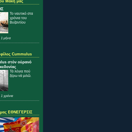
ου Μάκη μας
ΗΣ
Το ναυτικό στα
χρόνια του
Βυζαντίου
 1 μήνα
 φίλος Cummulus
lus στόν οὐρανό
κεδονίας
Τά λόγια πού
ξέρω νά μιλῶ.
 1 χρόνια
 μας ΕΘΝΕΓΕΡΣΙΣ