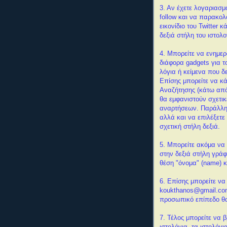
3. Αν έχετε λογαριασμό
follow και να παρακολο
εικονίδιο του Twitter 
δεξιά στήλη του ιστολο
4. Μπορείτε να ενημερ
διάφορα gadgets για το
λόγια ή κείμενα που δε
Επίσης μπορείτε να κά
Αναζήτησης (κάτω από
θα εμφανιστούν σχετι
αναρτήσεων. Παράλληλα
αλλά και να επιλέξετ
σχετική στήλη δεξιά.
5. Μπορείτε ακόμα να 
στην δεξιά στήλη γρά
θέση "όνομα" (name) 
6. Επίσης μπορείτε να
koukthanos@gmail.com 
προσωπικό επίπεδο θα
7
. Τέλος μπορείτε να β