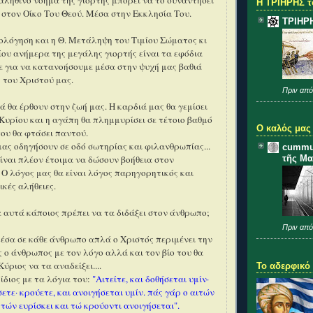
ληθινό νόημα της γιορτής μπορεί να το συναντήσει
Η ΤΡΙΗΡΗΣ τ
 στον Οίκο Του Θεού. Μέσα στην Εκκλησία Του.
ΤΡΙΗΡ
μολόγηση και η Θ. Μετάληψη του Τιμίου Σώματος κι
ου ανήμερα της μεγάλης γιορτής είναι τα εφόδια
 για να κατανοήσουμε μέσα στην ψυχή μας βαθιά
 του Χριστού μας.
Πριν από
 θα έρθουν στην ζωή μας. Η καρδιά μας θα γεμίσει
Κυρίου και η αγάπη θα πλημμυρίσει σε τέτοιο βαθμό
Ο καλός μας
ου θα φτάσει παντού.
μας οδηγήσουν σε οδό σωτηρίας και φιλανθρωπίας...
cummu
είναι πλέον έτοιμα να δώσουν βοήθεια στον
τῆς Μα
Ο λόγος μας θα είναι λόγος παρηγορητικός και
κές αλήθειες.
 αυτά κάποιος πρέπει να τα διδάξει στον άνθρωπο;
Πριν από
έσα σε κάθε άνθρωπο απλά ο
Χριστός
περιμένει την
ος ο άνθρωπος με τον λόγο αλλά και τον βίο του θα
 Κύριος να τα αναδείξει....
Το αδερφικό
ο
ίδιος
με τα λόγια του:
"Αιτείτε, και δοθήσεται υμίν·
σετε· κρούετε, και ανοιγήσεται υμίν. πάς γάρ ο αιτών
ητών ευρίσκει και τώ κρούοντι ανοιγήσεται".