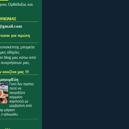
νας Ορθόδοξος και
ΟΙΝΩΝΙΑΣ
@gmail.com
τεσαι για πρώτη
 επισκέπτης μπορείτε
ιμες οδηγίες
το blog μας κάτω από
 αναρτήσεων μας.
 κουζίνα μας !!!
μαγειρΕύη
Γιατί δεν πρέπει
ποτέ να
αγοράζετε
κομμένο
καρπούζι με
μεμβράνη από
ερ μάρκετ
 2 εβδομάδες