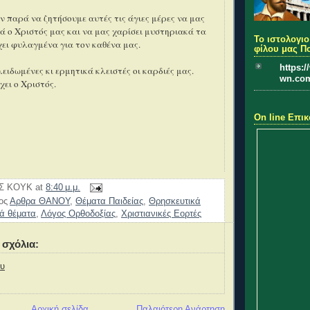
ν παρά να ζητήσουμε αυτές τις άγιες μέρες να μας
ιά ο Χριστός μας και να μας χαρίσει μυστηριακά τα
Το ιστολογιο
ει φυλαγμένα για τον καθένα μας.
φίλου μας Π
https:
λειδωμένες κι ερμητικά κλειστές οι καρδιές μας.
wn.co
έχει ο Χριστός.
On line Επικ
Σ ΚΟΥΚ
at
8:40 μ.μ.
τος
Αρθρα ΘΑΝΟΥ
,
Θέματα Παιδείας
,
Θρησκευτικά
ά θέματα
,
Λόγος Ορθοδοξίας
,
Χριστιανικές Εορτές
 σχόλια:
ου
Αρχική σελίδα
Παλαιότερη Ανάρτηση