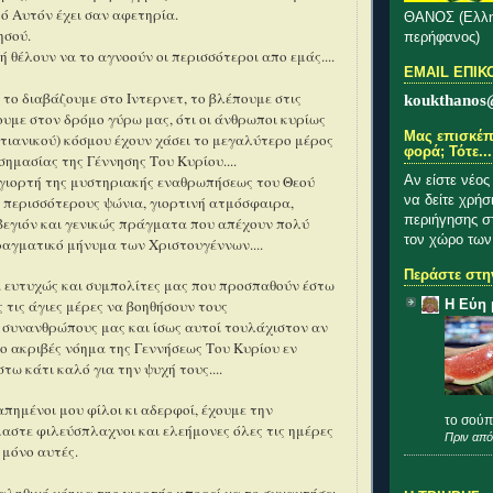
κό Αυτόν έχει σαν αφετηρία.
ΘΑΝΟΣ (Ελλη
ησού.
περήφανος)
 ή θέλουν να το αγνο
ούν οι περισσότεροι απο εμάς....
EMAIL ΕΠΙΚ
ι το διαβάζουμε στο Ιντερνετ, το βλέπουμε στις
koukthanos
πουμε στον δρόμο γύρω μας, ότι οι άνθρωποι κυρίως
Μας επισκέπ
στιανικού) κόσμου έχουν χάσει το μεγαλύτερο μέρος
φορά; Τότε...
σημασίας της Γέννησης Του Κυρίου....
γιορτή της μυστηριακής εναθρωπήσεως του Θεού
Αν είστε νέος
να δείτε χρήσ
ς περισσότερους ψώνια, γιορτινή ατμόσφαιρα,
περιήγησης σ
βεγιόν και γενικώς πράγματα που απέχουν πολύ
τον χώρο των
ραγματικό μήνυμα των Χριστουγέννων....
Περάστε στην
 ευτυχώς και συμπολίτες μας που προσπαθούν έστω
 τις άγιες μέρες να βοηθήσουν τους
Η Εύη 
 συνανθρώπους μας και ίσως αυτοί τουλάχιστον αν
το ακριβές νόημα της Γεννήσεως
Τ
ου Κυρίου εν
τω κάτι καλό για την ψυχή τους....
απημένοι μου φίλοι κι αδερφοί, έχουμε την
το σούπ
αστε φιλεύσπλαχνοι και ελεήμονες όλες τις ημέρες
Πριν από
 μόνο αυτές.