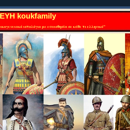
ΕΥΗ koukfamily
ικογενειακό ιστολόγιο με ευαισθησία σε κάθε τι ελληνικό"