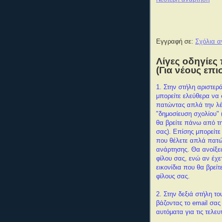
Εγγραφή σε:
Σχόλια α
Λίγες οδηγίες 
(Για νέους επι
1. Στην στήλη αριστερά
μπορείτε ελεύθερα να
πατώντας απλά την λέ
"δημοσίευση σχολίου" 
θα βρείτε πάνω από τη
σας). Επίσης μπορείτε
που θέλετε απλά πατώ
ανάρτησης.
Θα ανοίξει
φίλου σας, ενώ αν έχε
εικονίδια που θα βρείτ
φίλους σας.
2. Στην δεξιά στήλη το
βάζοντας το email σας
αυτόματα για τις τελευ