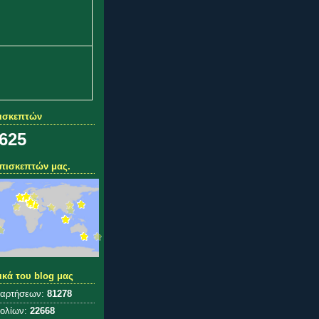
πισκεπτών
,625
πισκεπτών μας.
ικά του blog μας
ναρτήσεων:
81278
χολίων:
22668