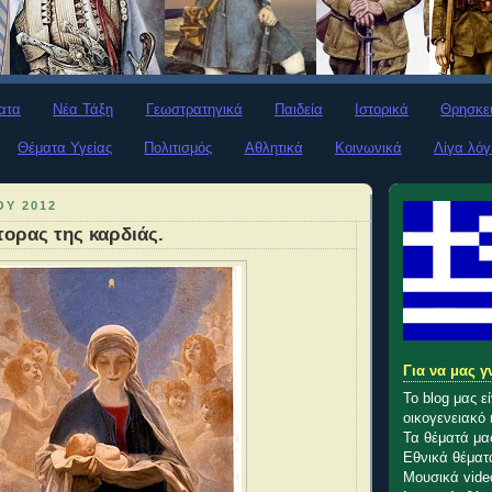
ατα
Νέα Τάξη
Γεωστρατηγικά
Παιδεία
Ιστορικά
Θρησκε
Θέματα Υγείας
Πολιτισμός
Αθλητικά
Κοινωνικά
Λίγα λόγ
ΟΥ 2012
τορας της καρδιάς.
Για να μας γ
Το blog μας ε
οικογενειακό 
Τα θέματά μας
Εθνικά θέματα
Μουσικά vide