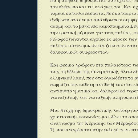
Να η αληθινή δημοκρατία, που έχει ως υ
τον άνθρωπο και τις ανάγκες του. Και ό
νομικά κατασκευάσματα, που κατακρεου
άνθρωπο στο όνομα απάνθρωπων συμφερ
ακόμη και το βάναυσα κακοποιημένο Σύ
την κρατική μέριμνα για τους πολίτες, π
ξυλοφορτώνονται αγρίως εκ μέρους των
πολίτη» αστυνομικών και ξεσπιτώνονται
δολοφονικών συμφερόντων.
Και φυσικά γράφουν στα παλαιότερα τ
τους τη θέληση της συντριπτικής πλειον
ελληνικού λαού, που στα ογκωδέστατα 
εκφράζει την κάθετη αντίθεσή του στα ε
αντισυνταγματικά και δολοφονικά τερα
νεοναζιστκής και νεοταξικής αλητοκρατ
Μια πτυχή της δημοκρατικής λειτουργία
χριστιανικής κοινωνίας μας δίνει το απο
ανάγνωσμα της Κυριακής των Μυροφόρω
7), που αναφέρεται στην εκλογή των επ