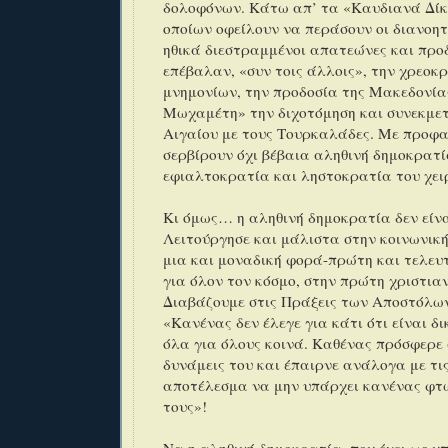
δολοφόνων. Κάτω απ’ τα «Καυδιανά Δί
οποίων οφείλουν να περάσουν οι διανοητι
ηθικά διεστραμμένοι απατεώνες και προδ
επέβαλαν, «συν τοις άλλοις», την χρεοκ
μνημονίων, την προδοσία της Μακεδονία
Μωχαμέτη» την διχοτόμηση και συνεκμε
Αιγαίου με τους Τουρκαλάδες. Με προφα
σερβίρουν όχι βέβαια αληθινή δημοκρατ
εφιαλτοκρατία και ληστοκρατία του χει
Κι όμως… η αληθινή δημοκρατία δεν είνα
Λειτούργησε και μάλιστα στην κοινωνική
μια και μοναδική φορά-πρώτη και τελευ
για όλον τον κόσμο, στην πρώτη χριστιαν
Διαβάζουμε στις Πράξεις των Αποστόλων 
«Κανένας δεν έλεγε για κάτι ότι είναι δ
όλα για όλους κοινά. Καθένας πρόσφερε
δυνάμεις του και έπαιρνε ανάλογα με τι
αποτέλεσμα να μην υπάρχει κανένας φτ
τους»!