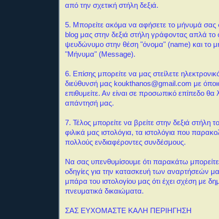
από την σχετική στήλη δεξιά.
5. Μπορείτε ακόμα να αφήσετε το μήνυμά σας σ
blog μας στην δεξιά στήλη γράφοντας απλά το
ψευδώνυμο στην θέση "όνομα" (name) και το μ
"Μήνυμα" (Message).
6. Επίσης μπορείτε να μας στείλετε ηλεκτρονι
διεύθυνσή μας koukthanos@gmail.com με όποι
επιθυμείτε. Αν είναι σε προσωπικό επίπεδο θα
απάντησή μας.
7
. Τέλος μπορείτε να βρείτε στην δεξιά στήλη τ
φιλικά μας ιστολόγια, τα ιστολόγια που παρακ
πολλούς ενδιαφέροντες συνδέσμους.
Να σας υπενθυμίσουμε ότι παρακάτω μπορείτε 
οδηγίες για την κατασκευή των αναρτήσεών μα
μπάρα του ιστολογίου μας ότι έχει σχέση με δημ
πνευματικά δικαιώματα.
ΣΑΣ ΕΥΧΟΜΑΣΤΕ ΚΑΛΗ ΠΕΡΙΗΓΗΣΗ