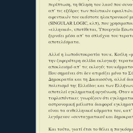
περίπτωση, τη θέληση του λαού που συν
απ’ τις εξέδρες των πολιτικών εφιαλτών
αφεντικών του εκάστοτε ηλεκτρονικού 
(SINGULAR LOGIC, κλπ), που χρησιμοποιε
«ελληνικό», υποτίθεται, Υπουργείο Εσωτ
ξερνάει μέσα απ’ τα σπλάχνα του τερατ
αποτελέσματα.
Αλλά η λωποδυτοκρατία του κ. Κούλη «
την ζοφερότερη σελίδα εκλογικής τερατο
αποκλεισμό απ’ τις εκλογές του κόμματ
Που σημαίνει ότι δεν ατιμάζει μόνο το Σ
Δημοκρατία και τη Δικαιοσύνη, αλλά δι
πολιτισμό της Ελλάδας και των Έλλήνων!
αποτελεί εγκληματική οργάνωση. Όταν α
τυφλοπόντικες γνωρίζουν ότι εγκληματι
αστρονομική μάλιστα διαφορά εγκληματ
είναι τα ανθελληνικά κόμματα του, κατ’
λεγόμενου «συνταγματικού και δημοκρα
Και τούτο, γιατί έτσι το θέλει η παγκόσμ