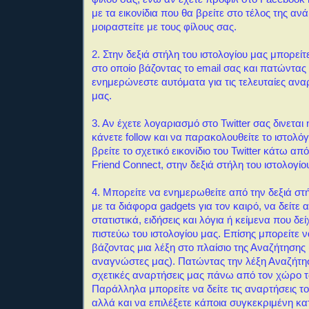
με τα εικονίδια που θα βρείτε στο τέλος της αν
μοιραστείτε με τους φίλους σας.
2. Στην δεξιά στήλη του ιστολογίου μας μπορείτ
στο οποίο βάζοντας το email σας και πατώντας
ενημερώνεστε αυτόματα για τις τελευταίες αναρ
μας.
3. Αν έχετε λογαριασμό στο Twitter σας δινεται
κάνετε follow και να παρακολουθείτε το ιστολόγ
βρείτε το σχετικό εικονίδιο του Twitter κάτω απ
Friend Connect, στην δεξιά στήλη του ιστολογίο
4. Μπορείτε να ενημερωθείτε από την δεξιά στή
με τα διάφορα gadgets για τον καιρό, να δείτε 
στατιστικά, ειδήσεις και λόγια ή κείμενα που δεί
πιστεύω του ιστολογίου μας.
Επίσης μπορείτε 
βάζοντας μια λέξη στο πλαίσιο της Αναζήτησης
αναγνώστες μας). Πατώντας την λέξη Αναζήτη
σχετικές αναρτήσεις μας πάνω από τον χώρο 
Παράλληλα μπορείτε να δείτε τις αναρτήσεις τ
αλλά και να επιλέξετε κάποια συγκεκριμένη κ