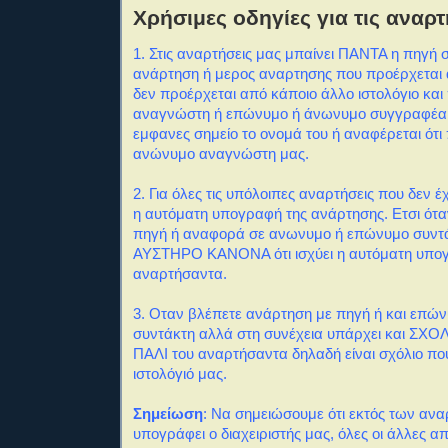
Χρήσιμες οδηγίες για τις αναρτ
1. Στις αναρτήσεις μας μπαίνει ΠΑΝΤΑ η πηγή 
ανάρτηση ή μερος αναρτησης που προέρχεται α
δεν προέρχεται από κάποιο άλλο ιστολόγιο και
αναγνώστη ή επώνυμο ή άνωνυμο συγγραφέα
εμφανες σημείο το ονομά του ή αναφέρεται ότι
ανώνυμο αναγνώστη μας.
2. Για όλες τις υπόλοιπες αναρτήσεις που δεν
η αυτόματη υπογραφή της ανάρτησης. Ετσι ότα
πηγή ή αναφορά σε ανωνυμο ή επώνυμο συντά
ΑΥΣΤΗΡΟ ΚΑΝΟΝΑ ότι ισχύει η αυτόματη υπο
αναρτήσαντα.
3. Οταν βλέπετε ανάρτηση με πηγή ή και επώ
συντάκτη αλλά στη συνέχεια υπάρχει και ΣΧΟΛΙ
ΠΑΛΙ του αναρτήσαντα δηλαδή είναι σχόλιο πο
ιστολόγιό μας.
Σημείωση
: Να σημειώσουμε ότι εκτός των αν
υπογράφει ο διαχειριστής μας, όλες οι άλλες α