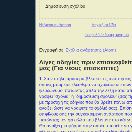
Δημοσίευση σχολίου
Νεότερη ανάρτηση
Αρχική σελίδα
Προβολή έκδοσης κινητού
Εγγραφή σε:
Σχόλια ανάρτησης (Atom)
Λίγες οδηγίες πριν επισκεφθείτ
μας (Για νέους επισκέπτες)
1. Στην στήλη αριστερά βλέπετε τις αναρτήσεις 
οποίες μπορείτε ελεύθερα να σχολιάσετε επω
ψευδώνυμο, πατώντας απλά την λέξη κάτω απ
γραφει "σχόλια" ή "δημοσίευση σχολίου" (σας 
με προσοχή τις οδηγίες που θα βρείτε πάνω α
ανοίξει ώστε να γραψετε το σχόλιό σας). Επίση
σε φίλους σας την συγκεκριμένη ανάρτηση που
πατώντας τον φάκελλο που βλέπετε στο κάτω 
Θα ανοίξει μια φόρμα στην οποία μπορείτε να 
φίλου σας, ενώ αν έχετε προφίλ στο Facebook ή