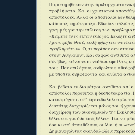
Παρατηρήθηκαν στην πρώτη χριστιανική
προβλήματα. Και οι χριστιανοί αποτάθη
αποστόλους. Αλλά οι απόστολοι δεν θέλ
κάποιους «ημέτερους». Έδωσαν απλά τις
γραμμές για την επίλυση των προβλημά
«Κάμετε τους είπαν εκλογές. Εκλέξτε αν
έχουν φόβο Θεού, καλή φήμη και να είνα
προβλημάτων»
. Ο, τι περίπου συνιστούσ
στους Αθηναίους. Και σαφώς αντίθετα απ
συνήθως, κάνουνε οι ντόπιοι εφιάλτες κα
τους. Που επιλέγουν, ανθρώπους αθεόφοβ
με ύποπτα συμφέροντα και ανίατα ανίκ
Και βέβαια εκ διαμέτρου αντίθετα απ’ ο 
απόστολοι πορεύεται η δεσποτοκρατία. 
κατατρύχεται απ’ την ειδωλολατρία το
δεσπότης διαχειρίζεται μόνος του ή χρησ
διαχείριση των οικονομικών της Εκκλησία
θέλει και για όσο τους θέλει»! Για να μπ
όσα κι απ’ όπου θέλουν, οι ίδιοι ή οι «αν
Δημιουργώντας σκανδαλώδεις περιουσίε