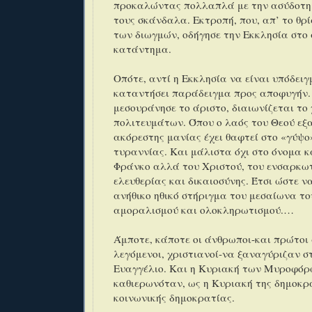
προκαλώντας πολλαπλά με την ασύδοτη
τους σκάνδαλα. Εκτροπή, που, απ’ το θρ
των διωγμών, οδήγησε την Εκκλησία στο 
κατάντημα.
Οπότε, αντί η Εκκλησία να είναι υπόδει
καταντήσει παράδειγμα προς αποφυγήν. 
μεσουράνησε το άριστο, διαιωνίζεται το 
πολιτευμάτων. Όπου ο λαός του Θεού εξα
ακόρεστης μανίας έχει θαφτεί στο «γύψο
τυραννίας. Και μάλιστα όχι στο όνομα κ
Φράνκο αλλά του Χριστού, του ενσαρκωτ
ελευθερίας και δικαιοσύνης. Έτσι ώστε ν
ανήθικο ηθικό στήριγμα του μεσαίωνα το
αμοραλισμού και ολοκληρωτισμού.…
Άμποτε, κάποτε οι άνθρωποι-και πρώτοι 
λεγόμενοι, χριστιανοί-να ξαναγύριζαν σ
Ευαγγέλιο. Και η Κυριακή των Μυροφόρ
καθιερωνόταν, ως η Κυριακή της δημοκρα
κοινωνικής δημοκρατίας.