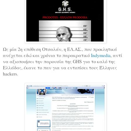
Ως μία 2η υπόθεση Οτσαλάν, η ΕΛ.ΑΣ., που προκλητικά
ανέχεται εδώ και χρόνια το παρακρατικό
Indymedia
, αντί
να αξιοποιήσει την παρουσία της GHS για το καλό της
Ελλάδας, έκανε το παν για να εντοπίσει τους Έλληνες
hackers.