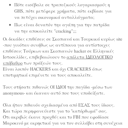
Πότε εισέβαλε σε τραπεζικούς λογαριασμούς η
GHS, πότε μετέφερε χρήματα, πότε εκβίασε για
να πετύχει οικονομικά ανταλλάγματα;
Πως είναι δυνατόν την αγάπη για την πατρίδα
να την αποκαλείτε "cracking";;;
Οι δεκάδες επιθέσεις σε Σκοπιανά και Τουρκικά κυρίως site
-που γινόταν συνήθως ως αντίποινα για αντίστοιχες
επιθέσεις Τούρκων και Σκοπιανών hacker σε Ελληνικές
Ιστοσελίδες, επιβεβαιώνουν το
απόλυτα ΙΔΕΟΛΟΓΙΚΟ
υπόβαθρο
των πράξεών τους.
Είναι λοιπόν HACKERS και όχι CRACKERS όπως
υποτιμητικά επιμένετε να τους αποκαλείτε.
Τους στήσατε πιθανώς ΟΙ ΙΔΙΟΙ την παγίδα -μέσω των
anonymous- και έκαναν αυτό που τους υποδείξατε.
Όλα ήταν πιθανόν σχεδιασμένα από ΕΣΑΣ τους ίδιους.
Και τώρα περηφανεύεστε για το "κατόρθωμά" σας.
Ότι ακριβώς έκανε προχθές και το FBI που εφοδίασε
Μαροκινό με εκρηκτικά για να τον συλλάβει στη συνέχεια