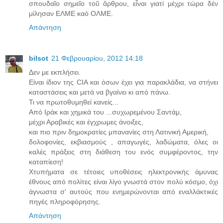
σπουδαῖο σημεῖο τοῦ ἄρθρου, εἶναι γιατί μέχρι τώρα δέν
μίλησαν ΕΛΜΕ καό ΟΛΜΕ.
Απάντηση
bilsot
21 Φεβρουαρίου, 2012 14:18
Δεν με εκπλήσει.
Είναι ίδιον της CIA και όσων έχει για παρακλάδια, να στήνει
καταστάσεις και μετά να βγαίνει κι από πάνω.
Τι να πρωτοθυμηθεί κανείς...
Από Ιράκ και χημικά του ...συχωρεμένου Σαντάμ,
μέχρι Αραβικές και έγχρωμες άνοιξες,
και πιο πριν δημοκρατίες μπανανίες στη Λατινική Αμερική,
δολοφονίες, εκβιασμούς , απαγωγές, λαδώματα, όλες οι
καλές πράξεις στη διάθεση του ενός συμφέροντος, την
καταπίεση!
Χτυπήματα σε τέτοιες υποθέσεις ηλεκτρονικής άμυνας
έθνους από πολίτες είναι λίγο γνωστά στον πολύ κόσμο, όχι
άγνωστα σ' αυτούς που ενημερώνονται από εναλλάκτικές
πηγές πληροφόρησης.
Απάντηση