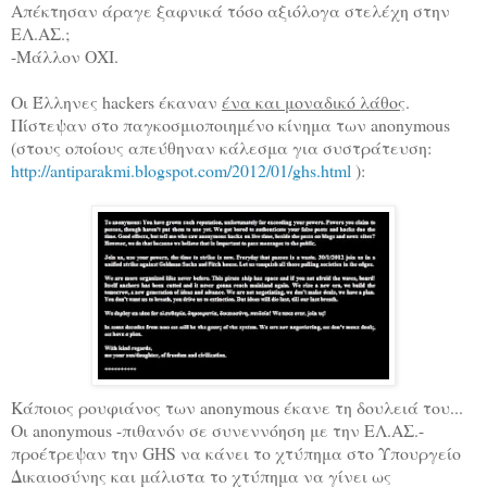
Απέκτησαν άραγε ξαφνικά τόσο αξιόλογα στελέχη στην
ΕΛ.ΑΣ.;
-Μάλλον ΟΧΙ.
Οι Έλληνες hackers έκαναν
ένα και μοναδικό λάθος
.
Πίστεψαν στο παγκοσμιοποιημένο κίνημα των anonymous
(στους οποίους απεύθηναν κάλεσμα για συστράτευση:
http://antiparakmi.blogspot.com/2012/01/ghs.html
):
Κάποιος ρουφιάνος των anonymous έκανε τη δουλειά του...
Οι anonymous -πιθανόν σε συνεννόηση με την ΕΛ.ΑΣ.-
προέτρεψαν την GHS να κάνει το χτύπημα στο Υπουργείο
Δικαιοσύνης και μάλιστα το χτύπημα να γίνει ως