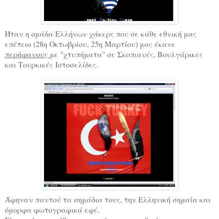
Ήταν η ομάδα Ελλήνων χάκερς που σε κάθε εθνική μας
επέτειο (28η Οκτωβρίου, 25η Μαρτίου) μας έκανε
περήφανους
με "χτυπήματα" σε Σκοπιανές, Βουλγάρικες
και Τουρκικές Ιστοσελίδες.
Άφηναν παντού τα σημάδια τους, την Ελληνική σημαία και
όμορφα φωτογραφικά εφέ.